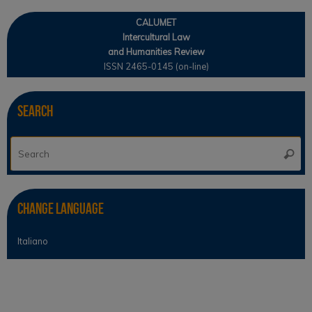
CALUMET
Intercultural Law
and Humanities Review
ISSN 2465-0145 (on-line)
Search
Se
Searc
for
Change Language
Italiano