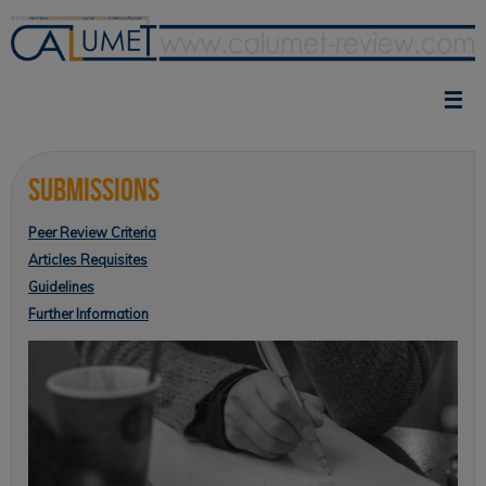
Skip
to
content
Submissions
Peer Review Criteria
Articles Requisites
Guidelines
Further Information