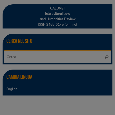
CALUMET
Intercultural Law
and Humanities Review
ISSN 2465-0145 (on-line)
Cerca nel sito
Ce
Cerca
Cambia lingua
English