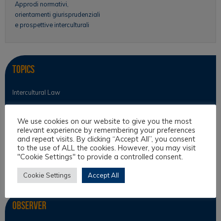
Approdi normativi,
orientamenti giurisprudenziali
e prospettive interculturali
Topics
Intercultural Law
Intercultural Theory
We use cookies on our website to give you the most
Law & Religion
relevant experience by remembering your preferences
and repeat visits. By clicking “Accept All”, you consent
Legal Anthropology
to the use of ALL the cookies. However, you may visit
Legal Theory
"Cookie Settings" to provide a controlled consent.
Philosophical Cultures and Philosophy of Law
Cookie Settings
Accept All
Observer