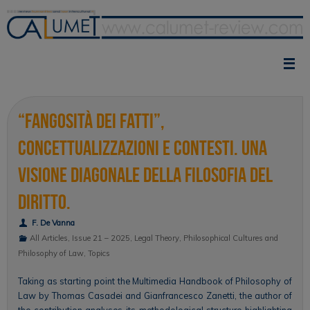
Skip
to
content
“Fangosità dei fatti”,
concettualizzazioni e contesti. Una
visione diagonale della filosofia del
diritto.
F. De Vanna
All Articles
,
Issue 21 – 2025
,
Legal Theory
,
Philosophical Cultures and
Philosophy of Law
,
Topics
Taking as starting point the Multimedia Handbook of Philosophy of
Law by Thomas Casadei and Gianfrancesco Zanetti, the author of
the contribution analyses its methodological structure highlighting