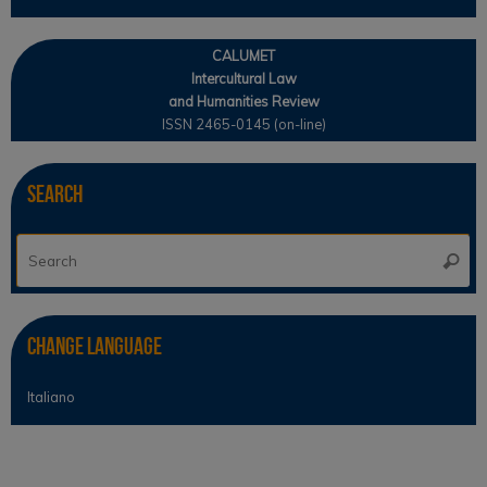
CALUMET
Intercultural Law
and Humanities Review
ISSN 2465-0145 (on-line)
Search
Se
Searc
for
Change Language
Italiano