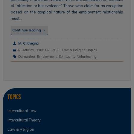
of “affection or benevolence”. Those who claim for an exception
based on the atypical nature of the employment relationship
must…
Continue reading
M. Ciravegna
All Articles
,
Issue 16 - 2023
,
Law & Religion
,
Topics
Damanhur
,
Employment
,
Spirituality
,
Volunteering
Topics
Intercultural Law
Intercultural Theory
Law & Religion