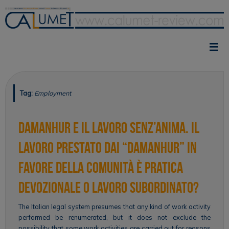
Skip
to
content
Tag:
Employment
Damanhur e il lavoro senz’anima. Il
lavoro prestato dai “damanhur” in
favore della Comunità è pratica
devozionale o lavoro subordinato?
The Italian legal system presumes that any kind of work activity
performed be renumerated, but it does not exclude the
possibility that some work activities are carried out for reasons