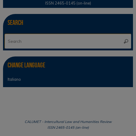
ISSN 2465-0145 (on-line)
Search
Se
Searc
for
Change Language
Italiano
CALUMET - Intercultural Law and Humanities Review
ISSN 2465-0145 (on-line)