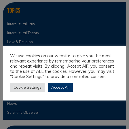
Topics
Intercultural Law
Intercultural Theory
Law & Religion
Legal Anthropology
We use cookies on our website to give you the most
Legal Theory
relevant experience by remembering your preferences
and repeat visits. By clicking “Accept All”, you consent
Philosophical Cultures and Philosophy of Law
to the use of ALL the cookies. However, you may visit
"Cookie Settings" to provide a controlled consent.
Cookie Settings
Accept All
Observer
News
Scientific Observer