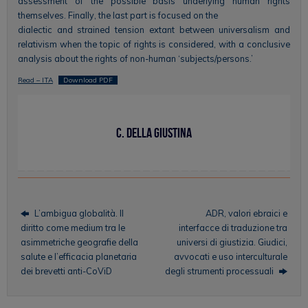
assessment of the possible basis underlying human rights
themselves. Finally, the last part is focused on the
dialectic and strained tension extant between universalism and
relativism when the topic of rights is considered, with a conclusive
analysis about the rights of non-human ‘subjects/persons.’
Read – ITA
Download PDF
C. Della Giustina
L’ambigua globalità. Il
ADR, valori ebraici e
diritto come medium tra le
interfacce di traduzione tra
asimmetriche geografie della
universi di giustizia. Giudici,
salute e l’efficacia planetaria
avvocati e uso interculturale
dei brevetti anti-CoViD
degli strumenti processuali