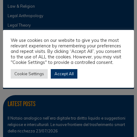
Law & Religion
Legal Anthropology
Legal Theory
Philosophical Cultures and Philosophy of Law
We use cookies on our website to give you the most
relevant experience by remembering your preferences
and repeat visits. By clicking “Accept All”, you consent
Observer
to the use of ALL the cookies. However, you may visit
"Cookie Settings" to provide a controlled consent.
News
Cookie Settings
Accept All
Scientific Observer
Latest Posts
Il Notaio analogico nell’era digitale tra diritto liquido e suggestioni
religiose e interculturali. Le nuove frontiere del trasferimento smart
della ricchezza
23/07/2026