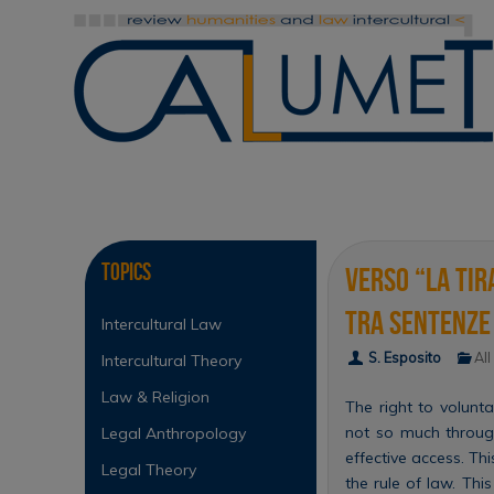
Skip
to
content
Skip
to
content
Topics
Verso “la tir
tra sentenze 
Intercultural Law
S. Esposito
All
Intercultural Theory
Law & Religion
The right to volunt
not so much through 
Legal Anthropology
effective access. Thi
Legal Theory
the rule of law. Thi