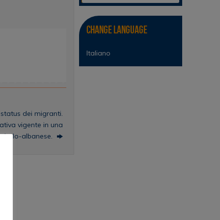
Change Language
Italiano
 status dei migranti.
mativa vigente in una
a italo-albanese.