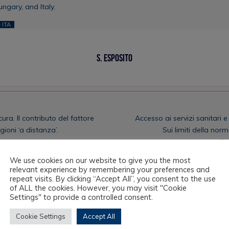
ngary, and Italy.
 ITA
S. Esposito
ura. Il contributo del fattore
Accesso ai servizi sanitari e
gioni ‘a distanza’.
Sui limiti della nor
prospettiv
We use cookies on our website to give you the most
relevant experience by remembering your preferences and
repeat visits. By clicking “Accept All”, you consent to the use
of ALL the cookies. However, you may visit "Cookie
Settings" to provide a controlled consent.
Cookie Settings
Accept All