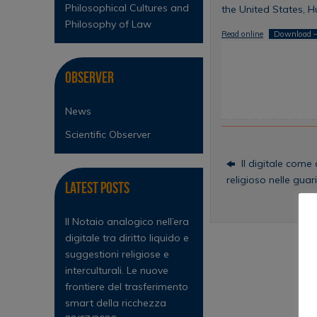
Philosophical Cultures and
the United States, Hu
Philosophy of Law
Read online
Download –
Observer
News
Scientific Observer
Il digitale come c
religioso nelle guari
Latest Posts
Il Notaio analogico nell’era
digitale tra diritto liquido e
suggestioni religiose e
interculturali. Le nuove
frontiere del trasferimento
smart della ricchezza