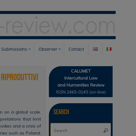
Submissions
Observer
Contact
CALUMET
 riproduttivi
Intercultural Law
and Humanities Review
ISSN 2465-0145 (on-line)
Search
n on a global scale,
pretations that limit
bodies and a crisis of
Search
Search
tries such as Poland,
for: