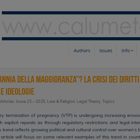
Authors
Issues
Info
annia della maggioranza”? La crisi dei diritti
e ideologie
 Articles
,
Issue 23 – 2025
,
Law & Religion
,
Legal Theory
,
Topics
ary termination of pregnancy (VTP) is undergoing increasing erosio
explicit repeals as through regulatory restrictions and legal inter
s trend reflects growing political and cultural control over women’s 
s article will focus on some relevant examples of this trend in coun