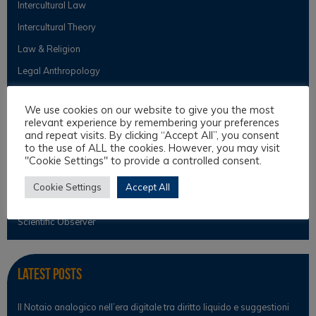
Intercultural Law
Intercultural Theory
Law & Religion
Legal Anthropology
Legal Theory
We use cookies on our website to give you the most
Philosophical Cultures and Philosophy of Law
relevant experience by remembering your preferences
and repeat visits. By clicking “Accept All”, you consent
to the use of ALL the cookies. However, you may visit
"Cookie Settings" to provide a controlled consent.
Observer
Cookie Settings
Accept All
News
Scientific Observer
Latest Posts
Il Notaio analogico nell’era digitale tra diritto liquido e suggestioni