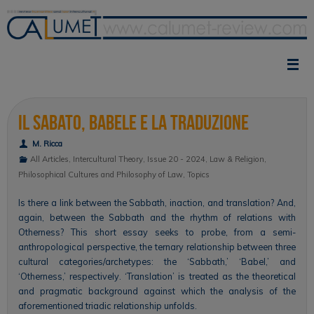
Skip
to
content
Il Sabato, Babele e la traduzione
M. Ricca
All Articles
,
Intercultural Theory
,
Issue 20 - 2024
,
Law & Religion
,
Philosophical Cultures and Philosophy of Law
,
Topics
Is there a link between the Sabbath, inaction, and translation? And,
again, between the Sabbath and the rhythm of relations with
Otherness? This short essay seeks to probe, from a semi-
anthropological perspective, the ternary relationship between three
cultural categories/archetypes: the ‘Sabbath,’ ‘Babel,’ and
‘Otherness,’ respectively. ‘Translation’ is treated as the theoretical
and pragmatic background against which the analysis of the
aforementioned triadic relationship unfolds.