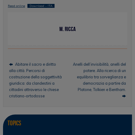
Read online
Download – ITA
M. Ricca
Abitare il sacro e diritto
Anelli dell’invisibilità, anelli del
alla città. Percorsi di
potere. Alla ricerca di un
costruzione della soggettività
equilibrio tra sorveglianza e
giuridica: da clandestini a
democrazia a partire da
cittadini attraverso le chiese
Platone, Tolkien e Bentham.
cristiano-ortodosse
Topics