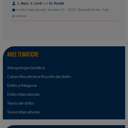
L. Bacci
,
S. Conti
and
M. Rinaldi
Diritto Interculturale
,
Numero 23 - 2025
,
Teoria del diritto
,
Tutti
gli Articoli
Aree tematiche
Antropologia Giuridica
Culture filosofiche e filosofia del diritto
Diritto e Religione
Diritto Interculturale
Teoria del diritto
Teoria Interculturale