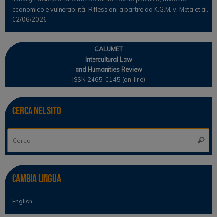
economico e vulnerabilità. Riflessioni a partire da K.G.M. v. Meta et al.
02/06/2026
CALUMET
Intercultural Law
and Humanities Review
ISSN 2465-0145 (on-line)
Cerca nel sito
Ce
Cerca
Cambia lingua
English