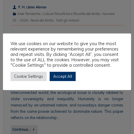
F. H. Llano Alonso
Aree Tematiche
,
Culture filosofiche e filosofia del diritto
,
Numero
25 - 2026
,
Teoria del diritto
,
Tutti gli Articoli
We use cookies on our website to give you the most
relevant experience by remembering your preferences
The Ecological Imperative: From the
and repeat visits. By clicking “Accept All”, you consent
to the use of ALL the cookies. However, you may visit
Relationship of Domination to
"Cookie Settings" to provide a controlled consent.
Coexistence.
Cookie Settings
Accept All
The ecological problem has a global dimension. In a radically
interconnected world, the ecological issue is closely related to
state sovereignty and inequality. Humanity is no longer
menaced by an untamed nature, and nowadays danger comes
from the same power achieved to dominate nature. This paper
reflects on the relationship…
Continua…