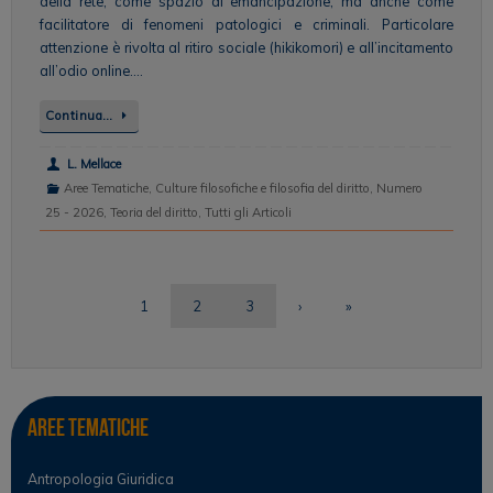
della rete, come spazio di emancipazione, ma anche come
facilitatore di fenomeni patologici e criminali. Particolare
attenzione è rivolta al ritiro sociale (hikikomori) e all’incitamento
all’odio online….
Continua…
L. Mellace
Aree Tematiche
,
Culture filosofiche e filosofia del diritto
,
Numero
25 - 2026
,
Teoria del diritto
,
Tutti gli Articoli
1
2
3
›
»
Aree tematiche
Antropologia Giuridica