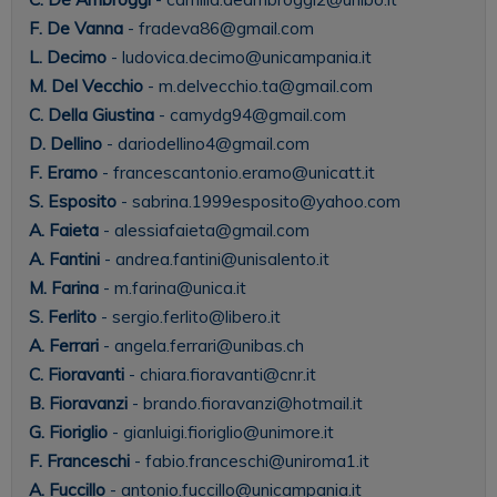
F. De Vanna
- fradeva86@gmail.com
L. Decimo
- ludovica.decimo@unicampania.it
M. Del Vecchio
- m.delvecchio.ta@gmail.com
C. Della Giustina
- camydg94@gmail.com
D. Dellino
- dariodellino4@gmail.com
F. Eramo
- francescantonio.eramo@unicatt.it
S. Esposito
- sabrina.1999esposito@yahoo.com
A. Faieta
- alessiafaieta@gmail.com
A. Fantini
- andrea.fantini@unisalento.it
M. Farina
- m.farina@unica.it
S. Ferlito
- sergio.ferlito@libero.it
A. Ferrari
- angela.ferrari@unibas.ch
C. Fioravanti
- chiara.fioravanti@cnr.it
B. Fioravanzi
- brando.fioravanzi@hotmail.it
G. Fioriglio
- gianluigi.fioriglio@unimore.it
F. Franceschi
- fabio.franceschi@uniroma1.it
A. Fuccillo
- antonio.fuccillo@unicampania.it