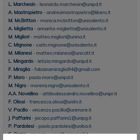
L. Marchesin
- leonardo.marchesin@unipd.it
A. Mastropietro
- andreamastropietro@libero.it
M. McBritton
- monica.mcbritton@unisalento.it
A. Miglietta
- annarita-miglietta@unisalento.it
M. Migliori
- matteo.migliori@unina.it
C. Mignone
- carlo.mignone@unisalento.it
M. Milanesi
- matteo.milanesi@unicatt.it
L. Mingardo
- letizia.mingardo@unipd.it
F. Miraglia
- fabianamiraglia94@gmail.com
P. Moro
- paolo.moro@unipd.it
M. Nigro
- morena.nigro@unisalento.it
A.A. Novellino
- attilioalessandro.novellino@unipr.it
F. Oliosi
- francesca.oliosi@unitn.it
V. Pacillo
- vincenzo.pacillo@unimore.it
J. Paffarini
- jacopo.paffarini1@unipg.it
P. Pardolesi
- paolo.pardolesi@uniba.it
G. Parisi
- giacinto.parisi@uniroma3.it