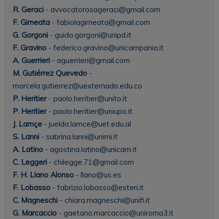
R. Geraci
- avvocatorosageraci@gmail.com
F. Girneata
- fabiolagirneata@gmail.com
G. Gorgoni
- guido.gorgoni@unipd.it
F. Gravino
- federico.gravino@unicampania.it
A. Guerrieri
- aguerrieri@gmail.com
M. Gutiérrez Quevedo
-
marcela.gutierrez@uexternado.edu.co
P. Heritier
- paolo.heritier@unito.it
P. Heritier
- paolo.heritier@uniupo.it
J. Lamçe
- juelda.lamce@uet.edu.al
S. Lanni
- sabrina.lanni@unimi.it
A. Latino
- agostina.latino@unicam.it
C. Leggeri
- chilegge.71@gmail.com
F. H. Llano Alonso
- llano@us.es
F. Lobasso
- fabrizio.lobasso@esteri.it
C. Magneschi
- chiara.magneschi@unifi.it
G. Marcaccio
- gaetano.marcaccio@uniroma3.it