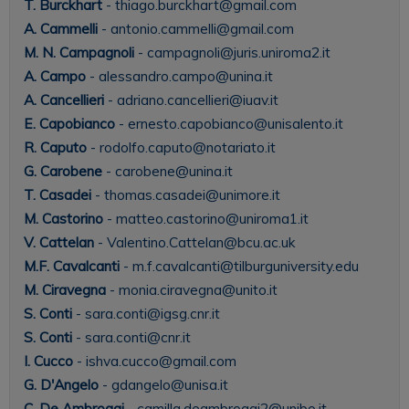
T. Burckhart
- thiago.burckhart@gmail.com
A. Cammelli
- antonio.cammelli@gmail.com
M. N. Campagnoli
- campagnoli@juris.uniroma2.it
A. Campo
- alessandro.campo@unina.it
A. Cancellieri
- adriano.cancellieri@iuav.it
E. Capobianco
- ernesto.capobianco@unisalento.it
R. Caputo
- rodolfo.caputo@notariato.it
G. Carobene
- carobene@unina.it
T. Casadei
- thomas.casadei@unimore.it
M. Castorino
- matteo.castorino@uniroma1.it
V. Cattelan
- Valentino.Cattelan@bcu.ac.uk
M.F. Cavalcanti
- m.f.cavalcanti@tilburguniversity.edu
M. Ciravegna
- monia.ciravegna@unito.it
S. Conti
- sara.conti@igsg.cnr.it
S. Conti
- sara.conti@cnr.it
I. Cucco
- ishva.cucco@gmail.com
G. D'Angelo
- gdangelo@unisa.it
C. De Ambroggi
- camilla.deambroggi2@unibo.it