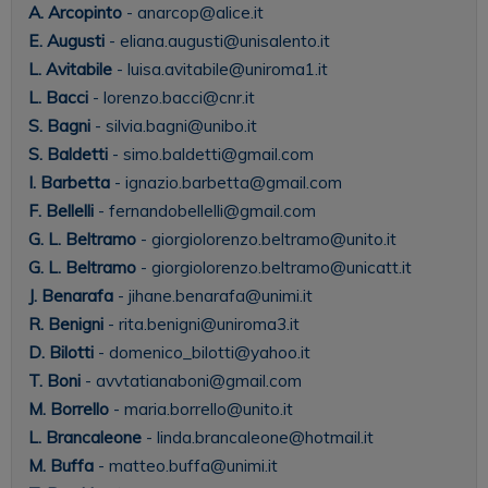
A. Arcopinto
- anarcop@alice.it
E. Augusti
- eliana.augusti@unisalento.it
L. Avitabile
- luisa.avitabile@uniroma1.it
L. Bacci
- lorenzo.bacci@cnr.it
S. Bagni
- silvia.bagni@unibo.it
S. Baldetti
- simo.baldetti@gmail.com
I. Barbetta
- ignazio.barbetta@gmail.com
F. Bellelli
- fernandobellelli@gmail.com
G. L. Beltramo
- giorgiolorenzo.beltramo@unito.it
G. L. Beltramo
- giorgiolorenzo.beltramo@unicatt.it
J. Benarafa
- jihane.benarafa@unimi.it
R. Benigni
- rita.benigni@uniroma3.it
D. Bilotti
- domenico_bilotti@yahoo.it
T. Boni
- avvtatianaboni@gmail.com
M. Borrello
- maria.borrello@unito.it
L. Brancaleone
- linda.brancaleone@hotmail.it
M. Buffa
- matteo.buffa@unimi.it