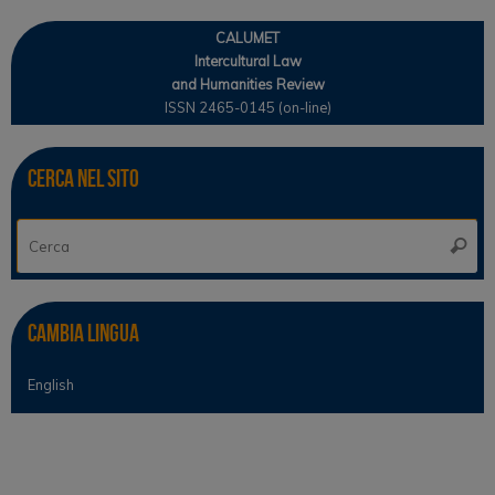
CALUMET
Intercultural Law
and Humanities Review
ISSN 2465-0145 (on-line)
Cerca nel sito
Ce
Cerca
Cambia lingua
English