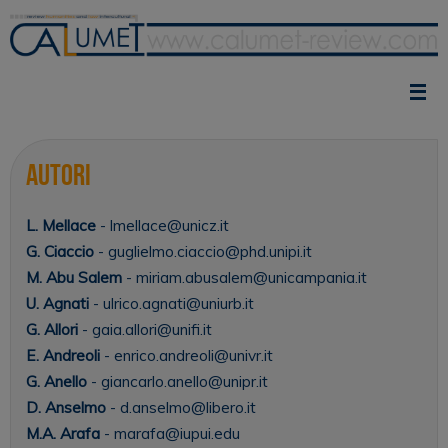
Vai
al
contenuto
Autori
L. Mellace
- lmellace@unicz.it
G. Ciaccio
- guglielmo.ciaccio@phd.unipi.it
M. Abu Salem
- miriam.abusalem@unicampania.it
U. Agnati
- ulrico.agnati@uniurb.it
G. Allori
- gaia.allori@unifi.it
E. Andreoli
- enrico.andreoli@univr.it
G. Anello
- giancarlo.anello@unipr.it
D. Anselmo
- d.anselmo@libero.it
M.A. Arafa
- marafa@iupui.edu