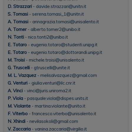
D. Strazzari
- davide.strazzari@unitn.it
S. Tomasi
- serena.tomasi_1@unitn.it
A. Tomasi
- annagrazia.tomasi@unisalento.it
A. Tomer
- alberto.tomer2@unibo.it
N. Tonti
- nico.tonti2@unibo.it
E. Totaro
- eugenio.totaro@studenti.unipg.it
E. Totaro
- eugenio.totaro@dottorandi.unipg.it
M. Troisi
- michele.troisi@unisalento.it
G. Truscelli
- gtruscelli@unite.it
M. L. Vazquez
- melisalvazquez@gmail.com
G. Venturi
- giulia.venturi@ilc.cnr.it
A. Vinci
- vinci@juris.uniroma2.it
P. Viola
- pasquale.viola@dispes.units.it
M. Violante
- martina.violante@unito.it
F. Viterbo
- francesco.viterbo@unisalento.it
N. Xhindi
- nevilasokoli@gmail.com
V. Zaccaria
- vanina.zaccaria@virgilio.it