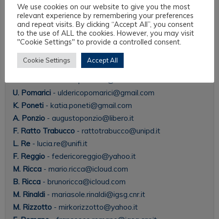
A. Parrilli
- anna.parrilli@univr.it
We use cookies on our website to give you the most
relevant experience by remembering your preferences
L. Petrelli
- lilian.petrelli@unisalento.it
and repeat visits. By clicking “Accept All”, you consent
S. Petrilli
- susan.petrilli@gmail.com
to the use of ALL the cookies. However, you may visit
A. Philippopoulos-Mihalopoulos
-
"Cookie Settings" to provide a controlled consent.
andreaspm@westminster.ac.uk
Cookie Settings
Accept All
M. Piccinno
- martinapiccinno01@gmail.com
C. Piciocchi
- cinzia.piciocchi@unitn.it
U. Pomarici
- uldericopomarici@gmail.com
K. Poneti
- katia.poneti@gmail.com
A. Ponzio
- augustoponzio@libero.it
F. Ratto Trabucco
- rattotrabucco@unipd.it
L. Re
- lucia.re@unifi.it
F. Reggio
- federicoreggio@yahoo.it
M. Ricca
- mario.ricca@icloud.com
B. Ricca
- brunoricca@icloud.com
M. Rinaldi
- mariasole.rinaldi@igsg.cnr.it
M. Rizzotto
- mirkorizzotto@yahoo.it