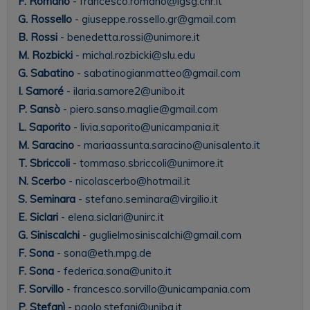
F. Romano
- francesco.romano@igsg.cnr.it
G. Rossello
- giuseppe.rossello.gr@gmail.com
B. Rossi
- benedetta.rossi@unimore.it
M. Rozbicki
- michal.rozbicki@slu.edu
G. Sabatino
- sabatinogianmatteo@gmail.com
I. Samoré
- ilaria.samore2@unibo.it
P. Sansò
- piero.sanso.maglie@gmail.com
L. Saporito
- livia.saporito@unicampania.it
M. Saracino
- mariaassunta.saracino@unisalento.it
T. Sbriccoli
- tommaso.sbriccoli@unimore.it
N. Scerbo
- nicolascerbo@hotmail.it
S. Seminara
- stefano.seminara@virgilio.it
E. Siclari
- elena.siclari@unirc.it
G. Siniscalchi
- guglielmosiniscalchi@gmail.com
F. Sona
- sona@eth.mpg.de
F. Sona
- federica.sona@unito.it
F. Sorvillo
- francesco.sorvillo@unicampania.com
P. Stefanì
- paolo.stefani@uniba.it