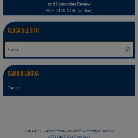
and Humanities Review
ISSN 2465-0145 (on-line)
Cerca nel sito
Ce
Cerca
Cambia lingua
English
CALUMET - Intercultural Law and Humanities Review
ISSN 2465-0145 (on-line)