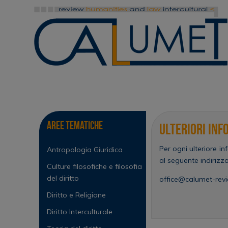
Vai
al
contenuto
Vai
al
contenuto
Aree tematiche
Ulteriori Inf
Per ogni ulteriore in
Antropologia Giuridica
al seguente indirizzo
Culture filosofiche e filosofia
del diritto
office@calumet-rev
Diritto e Religione
Diritto Interculturale