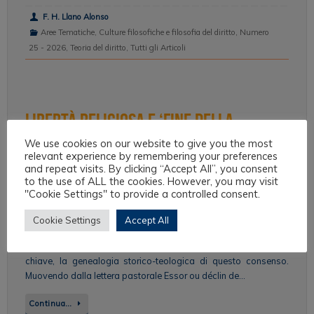
F. H. Llano Alonso
Aree Tematiche
,
Culture filosofiche e filosofia del diritto
,
Numero
25 - 2026
,
Teoria del diritto
,
Tutti gli Articoli
Libertà religiosa e ‘fine della
We use cookies on our website to give you the most
cristianità’. Una genealogia parigina
relevant experience by remembering your preferences
and repeat visits. By clicking “Accept All”, you consent
del Concilio Vaticano II (1927-1965).
to the use of ALL the cookies. However, you may visit
"Cookie Settings" to provide a controlled consent.
La diagnosi in merito alla fine del regime di cristianità sembra
godere oggi di ampio consenso da parte del magistero,
Cookie Settings
Accept All
dall’episcopato francese fino al vertice della Chiesa universale.
Il presente contributo ripercorre, attraverso alcune espressioni
chiave, la genealogia storico-teologica di questo consenso.
Muovendo dalla lettera pastorale Essor ou déclin de…
Continua…