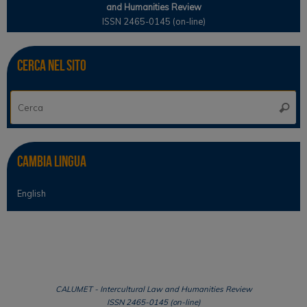
and Humanities Review
ISSN 2465-0145 (on-line)
Cerca nel sito
Ce
Cerca
Cambia lingua
English
CALUMET - Intercultural Law and Humanities Review
ISSN 2465-0145 (on-line)