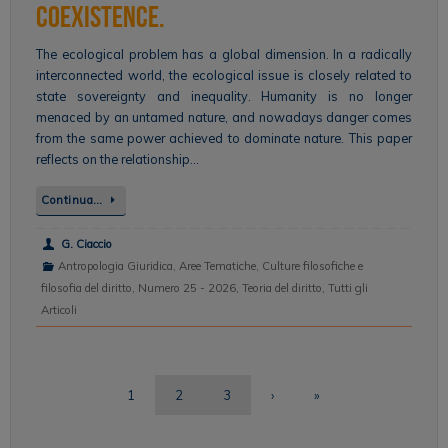
Coexistence.
The ecological problem has a global dimension. In a radically
interconnected world, the ecological issue is closely related to
state sovereignty and inequality. Humanity is no longer
menaced by an untamed nature, and nowadays danger comes
from the same power achieved to dominate nature. This paper
reflects on the relationship…
Continua…
G. Ciaccio
Antropologia Giuridica
,
Aree Tematiche
,
Culture filosofiche e
filosofia del diritto
,
Numero 25 - 2026
,
Teoria del diritto
,
Tutti gli
Articoli
1
2
3
›
»