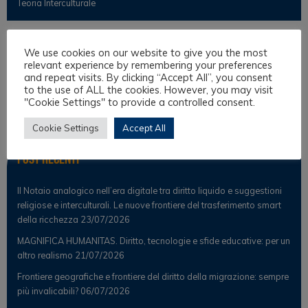
Teoria Interculturale
Osservatorio
We use cookies on our website to give you the most
relevant experience by remembering your preferences
and repeat visits. By clicking “Accept All”, you consent
Notizie
to the use of ALL the cookies. However, you may visit
"Cookie Settings" to provide a controlled consent.
Osservatorio Scientifico
Cookie Settings
Accept All
Post Recenti
Il Notaio analogico nell’era digitale tra diritto liquido e suggestioni
religiose e interculturali. Le nuove frontiere del trasferimento smart
della ricchezza
23/07/2026
MAGNIFICA HUMANITAS. Diritto, tecnologie e sfide educative: per un
altro realismo
21/07/2026
Frontiere geografiche e frontiere del diritto della migrazione: sempre
più invalicabili?
06/07/2026