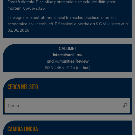
Eredità digitale. Disciplina patrimoniale e tutela dei diritti post
mortem.
06/06/2026
Il design delle piattaforme social tra rischio psichico, modello
economico e vulnerabilità. Riflessioni a partire da K.G.M. v. Meta et al.
02/06/2026
CALUMET
Intercultural Law
and Humanities Review
ISSN 2465-0145 (on-line)
Cerca nel sito
Ce
Cerca
Cambia lingua