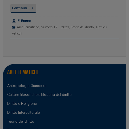
Continua…
F. Eramo
Aree Tematiche
,
Numero 17 – 2023
,
Teoria del diritto
,
Tutti gli
Articoli
Aree tematiche
Antropologia Giuridica
Culture filosofiche e filosofia del diritto
Diritto e Religione
Diritto Interculturale
Teoria del diritto