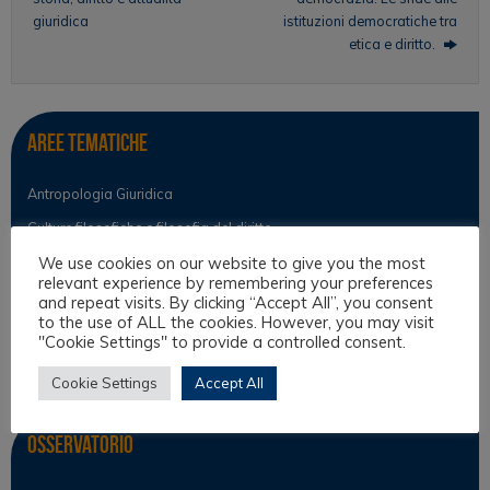
giuridica
istituzioni democratiche tra
etica e diritto.
Aree tematiche
Antropologia Giuridica
Culture filosofiche e filosofia del diritto
We use cookies on our website to give you the most
Diritto e Religione
relevant experience by remembering your preferences
Diritto Interculturale
and repeat visits. By clicking “Accept All”, you consent
to the use of ALL the cookies. However, you may visit
Teoria del diritto
"Cookie Settings" to provide a controlled consent.
Teoria Interculturale
Cookie Settings
Accept All
Osservatorio