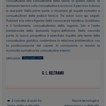
consuetudine alla consuetudine della teoria. In questo senso, la
domanda teorica sulla consuetudine è ricorsiva. Il percorso è diviso
in due parti. Nella prima parte, si mostrano gli aspetti normativi e
consuetudinari della pratica teorica. Tre autori sono qui seguiti:
Robilant e la critica figurale della conoscenza teoretica; Quintiliano
e il fondamento consuetudinario della ragione; Sini e l’esito
paradossale della domanda logico-definitoria. Nella seconda
parte, la nuova prospettiva è esercitata rispetto alle teorie della
consuetudine giuridica, rivelandone la relazione problematica con
la positivizzazione del sapere. In conclusione, si mostra la
ricorsività normativa tra consuetudine e teoria.
Leggi online
Download – ITA
G. L. Beltramo
Il concetto di asilo tra
Nuove tecnologie e
storia, diritto e attualità
democrazia. Le sfide alle