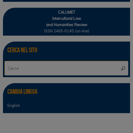
CALUMET
Intercultural Law
and Humanities Review
ISSN 2465-0145 (on-line)
Cerca nel sito
Ce
Cerca
Cambia lingua
English