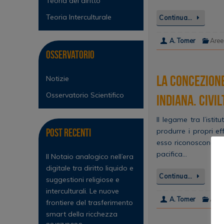
Teoria del diritto
Teoria Interculturale
Continua…
A. Tomer
Aree
Osservatorio
La concezione
Notizie
Osservatorio Scientifico
indiana. Civi
Il legame tra l’ist
Post Recenti
produrre i propri eff
esso riconoscono sp
pacifica…
Il Notaio analogico nell’era
digitale tra diritto liquido e
Continua…
suggestioni religiose e
interculturali. Le nuove
A. Tomer
Aree
frontiere del trasferimento
smart della ricchezza