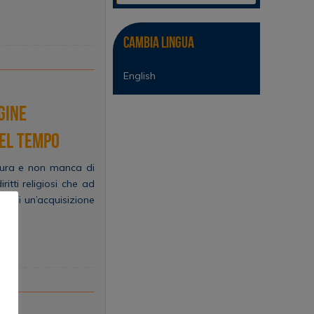
Cambia lingua
English
gine
del tempo
ltura e non manca di
ritti religiosi che ad
rmai un’acquisizione