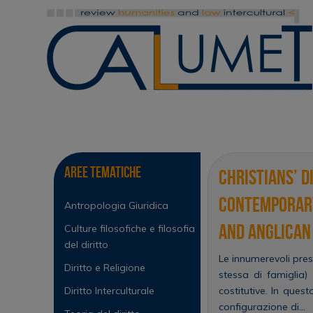
Vai
al
contenuto
Vai
al
contenuto
Aree tematiche
Christians’ D
contemporary
Antropologia Giuridica
and Anglican
Culture filosofiche e filosofia
del diritto
Le innumerevoli pres
Diritto e Religione
stessa di famiglia)
Diritto Interculturale
costitutive. In que
configurazione di…