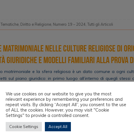
 Tematiche
,
Diritto e Religione
,
Numero 19 – 2024
,
Tutti gli Articoli
 matrimoniale nelle culture religiose di ori
ltà giuridiche e modelli familiari alla prova 
ituto matrimoniale e la sfera religiosa è un dato comune a ogni cu
etti sul piano giuridico: in primo luogo all’interno di quegli stessi di
esso un’importanza centrale. Se tale constatazione rappresenta o
We use cookies on our website to give you the most
relevant experience by remembering your preferences and
repeat visits. By clicking “Accept All”, you consent to the use
of ALL the cookies. However, you may visit "Cookie
Settings" to provide a controlled consent.
 Tematiche
,
Diritto e Religione
,
Numero 17 – 2023
,
Tutti gli Articoli
Cookie Settings
Accept All