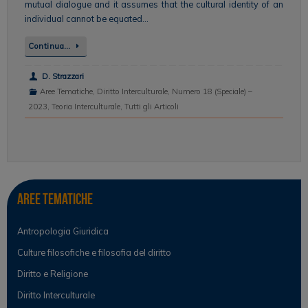
mutual dialogue and it assumes that the cultural identity of an
individual cannot be equated…
Continua…
D. Strazzari
Aree Tematiche
,
Diritto Interculturale
,
Numero 18 (Speciale) –
2023
,
Teoria Interculturale
,
Tutti gli Articoli
Aree tematiche
Antropologia Giuridica
Culture filosofiche e filosofia del diritto
Diritto e Religione
Diritto Interculturale