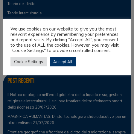
Teoria del diritto
Teoria Interculturale
We use cookies on our website to give you the most
relevant experience by remembering your preferences
Osservatorio
and repeat visits. By clicking “Accept All”, you consent
to the use of ALL the cookies. However, you may visit
Notizie
"Cookie Settings" to provide a controlled consent.
Osservatorio Scientifico
Cookie Settings
Accept All
Post Recenti
Il Notaio analogico nell’era digitale tra diritto liquido e suggestioni
religiose e interculturali. Le nuove frontiere del trasferimento smart
della ricchezza
23/07/2026
MAGNIFICA HUMANITAS. Diritto, tecnologie e sfide educative: per un
altro realismo
21/07/2026
Frontiere geografiche e frontiere del diritto della migrazione: sempre