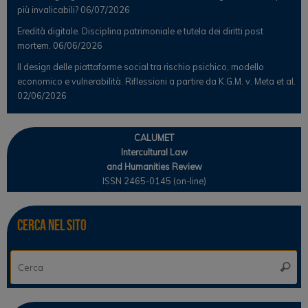
più invalicabili?
06/07/2026
Eredità digitale. Disciplina patrimoniale e tutela dei diritti post
mortem.
06/06/2026
Il design delle piattaforme social tra rischio psichico, modello
economico e vulnerabilità. Riflessioni a partire da K.G.M. v. Meta et al.
02/06/2026
CALUMET
Intercultural Law
and Humanities Review
ISSN 2465-0145 (on-line)
Cerca nel sito
Ce
Cerca