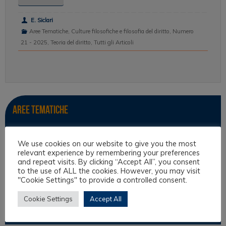
E. Siclari
Aree Tematiche
,
Culture filosofiche e filosofia del diritto
,
Numero
21 - 2025
,
Teoria del diritto
,
Tutti gli Articoli
Aree tematiche
Antropologia Giuridica
We use cookies on our website to give you the most
Culture filosofiche e filosofia del diritto
relevant experience by remembering your preferences
and repeat visits. By clicking “Accept All”, you consent
Diritto e Religione
to the use of ALL the cookies. However, you may visit
"Cookie Settings" to provide a controlled consent.
Diritto Interculturale
Teoria del diritto
Cookie Settings
Accept All
Teoria Interculturale