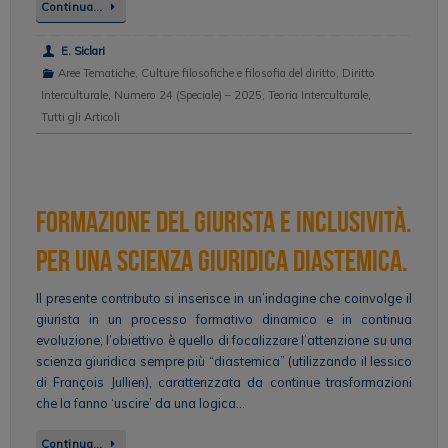
Continua…
E. Siclari
Aree Tematiche
,
Culture filosofiche e filosofia del diritto
,
Diritto
Interculturale
,
Numero 24 (Speciale) – 2025
,
Teoria Interculturale
,
Tutti gli Articoli
Formazione del giurista e inclusività.
Per una scienza giuridica diastemica.
Il presente contributo si inserisce in un’indagine che coinvolge il
giurista in un processo formativo dinamico e in continua
evoluzione; l’obiettivo è quello di focalizzare l’attenzione su una
scienza giuridica sempre più “diastemica” (utilizzando il lessico
di François Jullien), caratterizzata da continue trasformazioni
che la fanno ‘uscire’ da una logica…
Continua…