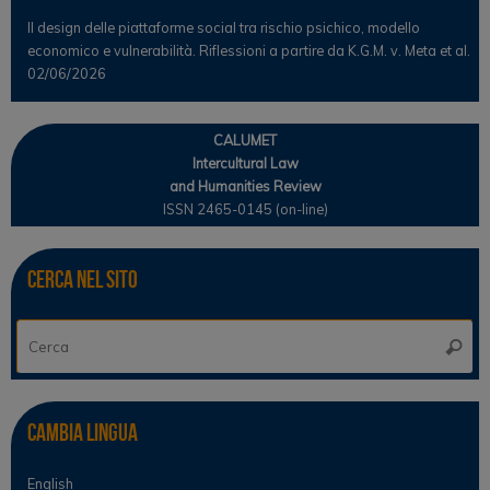
Il design delle piattaforme social tra rischio psichico, modello
economico e vulnerabilità. Riflessioni a partire da K.G.M. v. Meta et al.
02/06/2026
CALUMET
Intercultural Law
and Humanities Review
ISSN 2465-0145 (on-line)
Cerca nel sito
Ce
Cerca
Cambia lingua
English