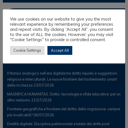
Osservatorio
We use cookies on our website to give you the most
relevant experience by remembering your preferences
and repeat visits. By clicking “Accept All”, you consent
Notizie
to the use of ALL the cookies. However, you may visit
Osservatorio Scientifico
"Cookie Settings" to provide a controlled consent.
Cookie Settings
Accept All
Post Recenti
Il Notaio analogico nell’era digitale tra diritto liquido e suggestioni
religiose e interculturali. Le nuove frontiere del trasferimento smart
della ricchezza
23/07/2026
MAGNIFICA HUMANITAS. Diritto, tecnologie e sfide educative: per un
altro realismo
21/07/2026
Frontiere geografiche e frontiere del diritto della migrazione: sempre
più invalicabili?
06/07/2026
Eredità digitale. Disciplina patrimoniale e tutela dei diritti post