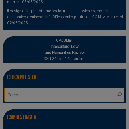
mortem.
06/06/2026
Il design delle piattaforme social tra rischio psichico, modello
economico e vulnerabilità. Riflessioni a partire da K.G.M. v. Meta et al.
02/06/2026
CALUMET
Intercultural Law
and Humanities Review
ISSN 2465-0145 (on-line)
Cerca nel sito
Ce
Cerca
Cambia lingua