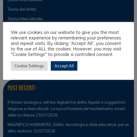
Teoria del diritto
Teoria Interculturale
We use cookies on our website to give you the most
relevant experience by remembering your preferences
Osservatorio
and repeat visits. By clicking “Accept All”, you consent
to the use of ALL the cookies. However, you may visit
"Cookie Settings" to provide a controlled consent.
Notizie
Osservatorio Scientifico
Cookie Settings
Accept All
Post Recenti
Il Notaio analogico nell’era digitale tra diritto liquido e suggestioni
religiose e interculturali. Le nuove frontiere del trasferimento smart
della ricchezza
23/07/2026
MAGNIFICA HUMANITAS. Diritto, tecnologie e sfide educative: per un
altro realismo
21/07/2026