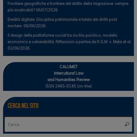
Frontiere geografiche e frontiere del diritto della migrazione: sempre
più invalicabili?
06/07/2026
Eredità digitale. Disciplina patrimoniale e tutela dei diritti post
mortem.
06/06/2026
Il design delle piattaforme social tra rischio psichico, modello
economico e vulnerabilità. Riflessioni a partire da K.G.M. v. Meta et al.
02/06/2026
CALUMET
Intercultural Law
and Humanities Review
ISSN 2465-0145 (on-line)
Cerca nel sito
Ce
Cerca