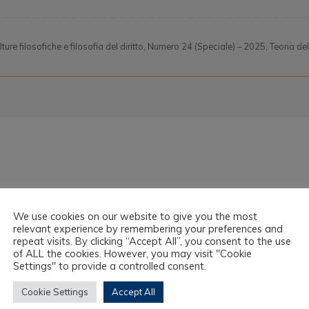
ture filosofiche e filosofia del diritto
,
Numero 24 (Speciale) – 2025
,
Teoria del
We use cookies on our website to give you the most
relevant experience by remembering your preferences and
repeat visits. By clicking “Accept All”, you consent to the use
of ALL the cookies. However, you may visit "Cookie
Settings" to provide a controlled consent.
Cookie Settings
Accept All