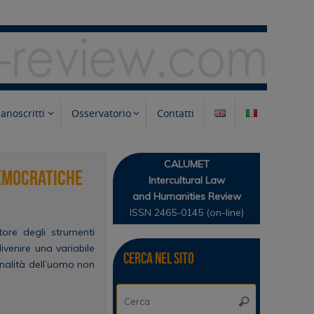
anoscritti
Osservatorio
Contatti
CALUMET
democratiche
Intercultural Law
and Humanities Review
ISSN 2465-0145 (on-line)
ore degli strumenti
ivenire una variabile
Cerca nel sito
inalità dell’uomo non
Cerca:
Cerca