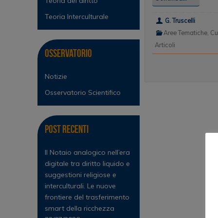
Teoria del diritto
Teoria Interculturale
G. Truscelli
Aree Tematiche
,
Cul
Articoli
Osservatorio
Notizie
Osservatorio Scientifico
Post Recenti
Il Notaio analogico nell’era
digitale tra diritto liquido e
suggestioni religiose e
interculturali. Le nuove
frontiere del trasferimento
smart della ricchezza