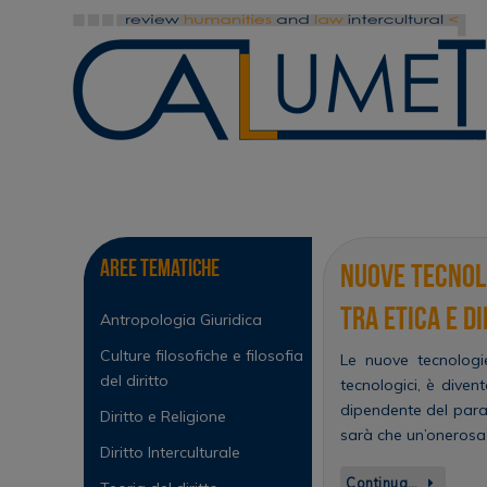
Vai
al
contenuto
Vai
al
contenuto
Aree tematiche
Nuove tecnolo
tra etica e di
Antropologia Giuridica
Culture filosofiche e filosofia
Le nuove tecnologi
del diritto
tecnologici, è diven
dipendente del parad
Diritto e Religione
sarà che un’onerosa 
Diritto Interculturale
Continua…