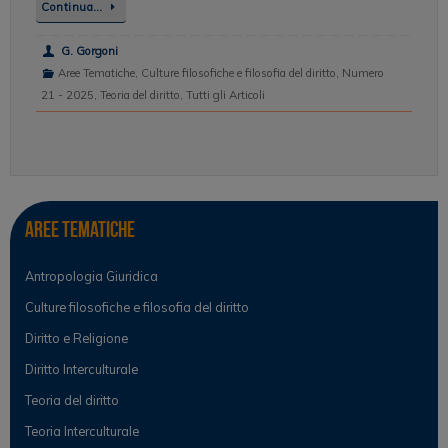
Continua…
G. Gorgoni
Aree Tematiche
,
Culture filosofiche e filosofia del diritto
,
Numero
21 - 2025
,
Teoria del diritto
,
Tutti gli Articoli
Aree tematiche
Antropologia Giuridica
Culture filosofiche e filosofia del diritto
Diritto e Religione
Diritto Interculturale
Teoria del diritto
Teoria Interculturale