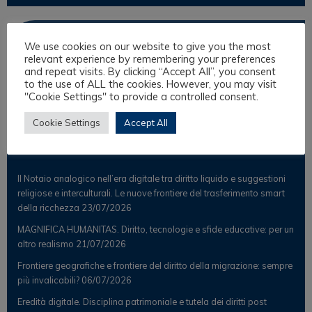
Osservatorio
We use cookies on our website to give you the most
relevant experience by remembering your preferences
and repeat visits. By clicking “Accept All”, you consent
Notizie
to the use of ALL the cookies. However, you may visit
Osservatorio Scientifico
"Cookie Settings" to provide a controlled consent.
Cookie Settings
Accept All
Post Recenti
Il Notaio analogico nell’era digitale tra diritto liquido e suggestioni
religiose e interculturali. Le nuove frontiere del trasferimento smart
della ricchezza
23/07/2026
MAGNIFICA HUMANITAS. Diritto, tecnologie e sfide educative: per un
altro realismo
21/07/2026
Frontiere geografiche e frontiere del diritto della migrazione: sempre
più invalicabili?
06/07/2026
Eredità digitale. Disciplina patrimoniale e tutela dei diritti post