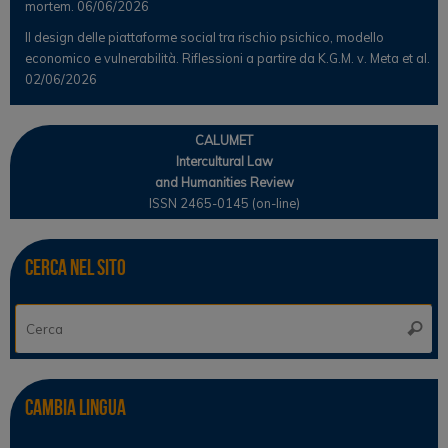
mortem.
06/06/2026
Il design delle piattaforme social tra rischio psichico, modello
economico e vulnerabilità. Riflessioni a partire da K.G.M. v. Meta et al.
02/06/2026
CALUMET
Intercultural Law
and Humanities Review
ISSN 2465-0145 (on-line)
Cerca nel sito
Ce
Cerca
Cambia lingua