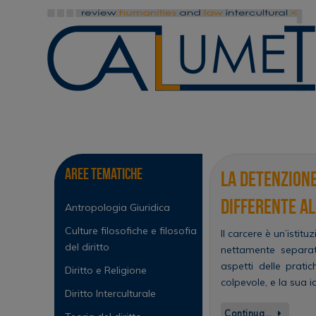
Vai
al
contenuto
Vai
al
contenuto
Aree tematiche
La detenzione
differente al
Antropologia Giuridica
Culture filosofiche e filosofia
Il carcere è un’istit
del diritto
nettamente separat
aspetti delle prati
Diritto e Religione
colpevole, e la sua 
Diritto Interculturale
Continua…