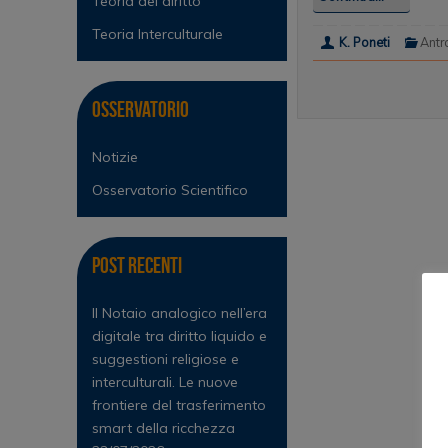
Teoria del diritto
Teoria Interculturale
K. Poneti
Antr
Osservatorio
Notizie
Osservatorio Scientifico
Post Recenti
Il Notaio analogico nell’era
digitale tra diritto liquido e
suggestioni religiose e
interculturali. Le nuove
frontiere del trasferimento
smart della ricchezza