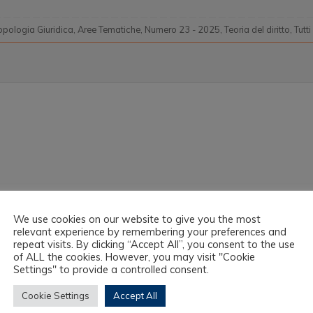
opologia Giuridica
,
Aree Tematiche
,
Numero 23 - 2025
,
Teoria del diritto
,
Tutti
We use cookies on our website to give you the most
relevant experience by remembering your preferences and
repeat visits. By clicking “Accept All”, you consent to the use
of ALL the cookies. However, you may visit "Cookie
Settings" to provide a controlled consent.
Cookie Settings
Accept All