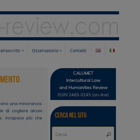
anoscritti
Osservatorio
Contatti
CALUMET
tamento
Intercultural Law
and Humanities Review
ISSN 2465-0145 (on-line)
ne sono una minoranza,
 di cogliere alcuni
Cerca nel sito
le, incapace più che
Cerca:
Cerca