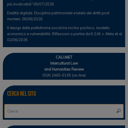
più invalicabili?
06/07/2026
Eredità digitale. Disciplina patrimoniale e tutela dei diritti post
mortem.
06/06/2026
Il design delle piattaforme social tra rischio psichico, modello
economico e vulnerabilità. Riflessioni a partire da K.G.M. v. Meta et al.
02/06/2026
CALUMET
Intercultural Law
and Humanities Review
ISSN 2465-0145 (on-line)
Cerca nel sito
Ce
Cerca