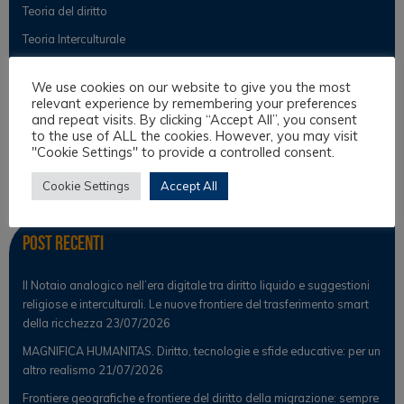
Teoria del diritto
Teoria Interculturale
We use cookies on our website to give you the most
relevant experience by remembering your preferences
Osservatorio
and repeat visits. By clicking “Accept All”, you consent
to the use of ALL the cookies. However, you may visit
Notizie
"Cookie Settings" to provide a controlled consent.
Osservatorio Scientifico
Cookie Settings
Accept All
Post Recenti
Il Notaio analogico nell’era digitale tra diritto liquido e suggestioni
religiose e interculturali. Le nuove frontiere del trasferimento smart
della ricchezza
23/07/2026
MAGNIFICA HUMANITAS. Diritto, tecnologie e sfide educative: per un
altro realismo
21/07/2026
Frontiere geografiche e frontiere del diritto della migrazione: sempre