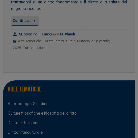
trattandosi di un diritto fondamentale, il diritto alla salute dei
migranti incontra…
Continua…
M. Saracino
,
J. Lamçe
and
N. Xhindi
Aree Tematiche
,
Diritto Interculturale
,
Numero 22 (Speciale) –
2025
,
Tutti gli Articoli
Aree tematiche
Antropologia Giuridica
Culture filosofiche e filosofia del diritto
Diritto e Religione
Diritto Interculturale