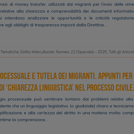
vizi di money transfer, utilizzati dai migranti per l’invio delle rim
 relative alla chiarezza e comprensibilità dei documenti informativ
si intendono analizzare le opportunità e le criticità regolatori
ne agli obblighi di trasparenza imposti dalla Direttiva…
 Tematiche
,
Diritto Interculturale
,
Numero 22 (Speciale) – 2025
,
Tutti gli Articol
ocessuale e tutela dei migranti. Appunti per
di ‘chiarezza linguistica’ nel processo civile
gio processuale può sembrare lontano dai problemi relativi alla 
ente che un linguaggio legislativo (o giudiziale) chiaro e tecnica
plificazione e alla certezza del diritto in una materia molto comp
ntirne la comprensione…