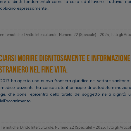
re a diritti fondamentali come la casa ed il lavoro. Tuttavia, non
i abbiano espressamente…
ree Tematiche
,
Diritto Interculturale
,
Numero 22 (Speciale) – 2025
,
Tutti gli Arti
sciarsi morire dignitosamente e informazione
straniero nel fine vita.
2017 ha aperto una nuova frontiera giuridica nel settore sanitario:
e medico-paziente, ha consacrato il principio di autodeterminazione
gge, che pone l’epicentro della tutela del soggetto nella dignità
 dell’accanimento…
 Tematiche
,
Diritto Interculturale
,
Numero 22 (Speciale) – 2025
,
Tutti gli Articol