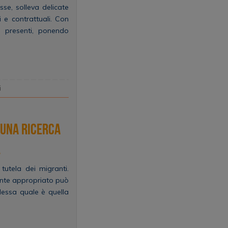
esse, solleva delicate
i e contrattuali. Con
e presenti, ponendo
i
 una ricerca
.
tutela dei migranti.
mente appropriato può
lessa quale è quella