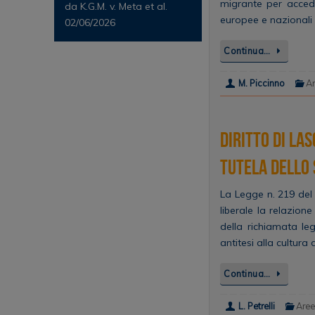
migrante per accede
da K.G.M. v. Meta et al.
europee e nazional
02/06/2026
Continua…
M. Piccinno
A
Diritto di la
tutela dello 
La Legge n. 219 del 
liberale la relazion
della richiamata le
antitesi alla cultura
Continua…
L. Petrelli
Aree