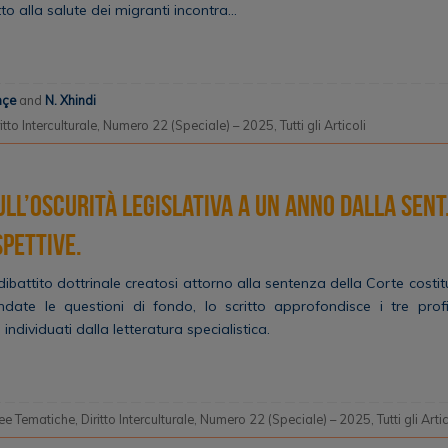
tto alla salute dei migranti incontra…
mçe
and
N. Xhindi
itto Interculturale
,
Numero 22 (Speciale) – 2025
,
Tutti gli Articoli
sull’oscurità legislativa a un anno dalla sen
spettive.
 dibattito dottrinale creatosi attorno alla sentenza della Corte costi
date le questioni di fondo, lo scritto approfondisce i tre profili
ndividuati dalla letteratura specialistica.
ee Tematiche
,
Diritto Interculturale
,
Numero 22 (Speciale) – 2025
,
Tutti gli Arti