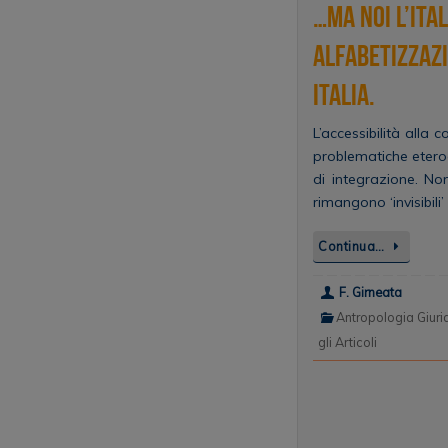
…ma noi l’ita
alfabetizzazi
Italia.
L’accessibilità alla 
problematiche eterog
di integrazione. No
rimangono ‘invisibili
Continua…
F. Girneata
Antropologia Giuri
gli Articoli