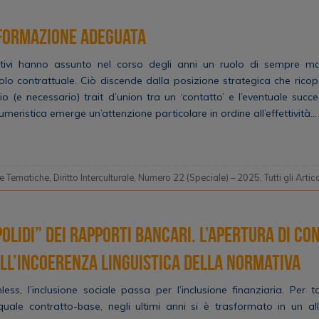
nformazione adeguata
mativi hanno assunto nel corso degli anni un ruolo di sempre ma
lo contrattuale. Ciò discende dalla posizione strategica che ricop
orio (e necessario) trait d’union tra un ‘contatto’ e l’eventuale succe
umeristica emerge un’attenzione particolare in ordine all’effettività…
e Tematiche
,
Diritto Interculturale
,
Numero 22 (Speciale) – 2025
,
Tutti gli Artico
polidi” dei rapporti bancari. L’apertura di c
ell’incoerenza linguistica della normativa
ess, l’inclusione sociale passa per l’inclusione finanziaria. Per t
quale contratto-base, negli ultimi anni si è trasformato in un al