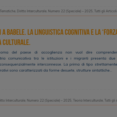
 Tematiche
,
Diritto Interculturale
,
Numero 22 (Speciale) – 2025
,
Tutti gli Articoli
a Babele. La linguistica cognitiva e la ‘forz
a culturale.
idioma del paese di accoglienza non vuol dire comprender
etria comunicativa tra le istituzioni e i migranti presenta due
onsequenzialmente interconnesse. La prima di tipo strettamente lin
rativi sono caratterizzati da forme desuete, strutture sintattiche…
itto Interculturale
,
Numero 22 (Speciale) – 2025
,
Teoria Interculturale
,
Tutti gli 