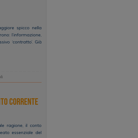
ggiore spicco nella
rono: l’informazione,
ssivo ‘contratto’. Già
li
onto corrente
ale ragione, il conto
leato essenziale del