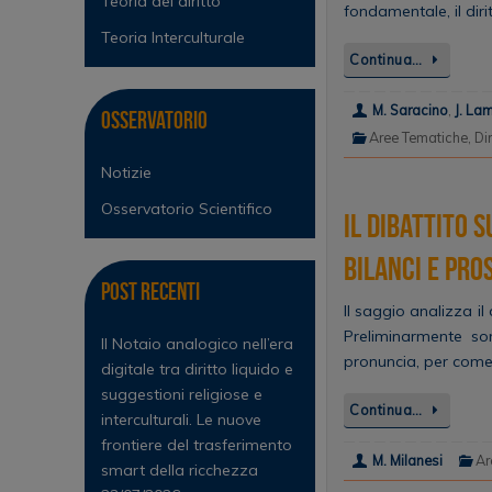
Teoria del diritto
fondamentale, il diri
Teoria Interculturale
Continua…
M. Saracino
,
J. La
Osservatorio
Aree Tematiche
,
Dir
Notizie
Osservatorio Scientifico
Il dibattito 
Bilanci e pro
Post Recenti
Il saggio analizza il
Preliminarmente son
Il Notaio analogico nell’era
pronuncia, per come i
digitale tra diritto liquido e
suggestioni religiose e
Continua…
interculturali. Le nuove
frontiere del trasferimento
M. Milanesi
Ar
smart della ricchezza