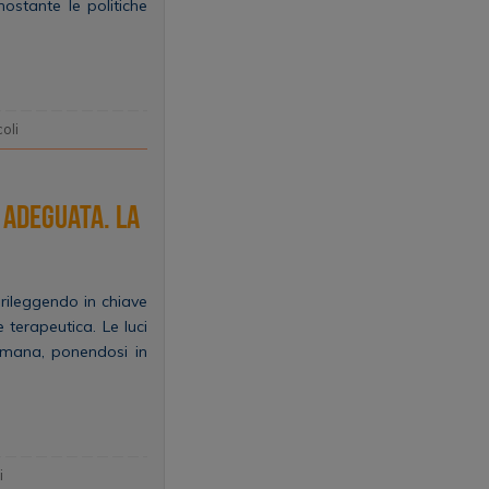
ostante le politiche
coli
 adeguata. La
 rileggendo in chiave
 terapeutica. Le luci
 umana, ponendosi in
i