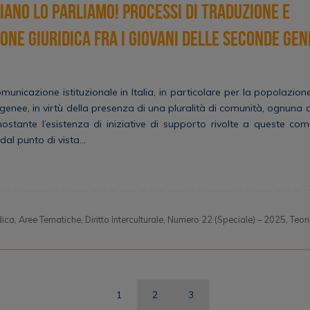
liano lo parliamo! Processi di traduzione e
one giuridica fra i giovani delle seconde gen
comunicazione istituzionale in Italia, in particolare per la popolazi
enee, in virtù della presenza di una pluralità di comunità, ognuna
nostante l’esistenza di iniziative di supporto rivolte a queste com
’ dal punto di vista…
dica
,
Aree Tematiche
,
Diritto Interculturale
,
Numero 22 (Speciale) – 2025
,
Teori
1
2
3