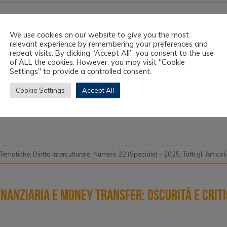
gi del mercato energetico e inclusione socia
We use cookies on our website to give you the most
relevant experience by remembering your preferences and
repeat visits. By clicking “Accept All”, you consent to the use
of ALL the cookies. However, you may visit "Cookie
Settings" to provide a controlled consent.
 progetto di semplificazione della bolletta commissionato da Ene
ta di abbandonare “l’antilingua” del principale canale comunicativ
Cookie Settings
Accept All
n era in grado di leggere la fattura che la sua azienda inviava ai cl
 Tematiche
,
Diritto Interculturale
,
Numero 22 (Speciale) – 2025
,
Tutti gli Articoli
nanziaria e money transfer: oscurità e criti