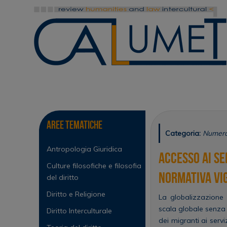
Vai
al
contenuto
Vai
al
contenuto
Aree tematiche
Categoria:
Numero 
Antropologia Giuridica
Accesso ai ser
Culture filosofiche e filosofia
normativa vig
del diritto
Diritto e Religione
La globalizzazione
scala globale senza p
Diritto Interculturale
dei migranti ai servi