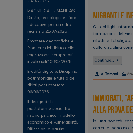
23/07/2026
MAGNIFICA HUMANITAS.
Migranti e i
Diritto, tecnologie e sfide
educative: per un altro
Gli obblighi infor
realismo
21/07/2026
formazione del vinco
infatti, è l’obbligat
Frontiere geografiche e
dalla disciplina cons
frontiere del diritto della
migrazione: sempre più
Continua…
invalicabili?
06/07/2026
Eredità digitale. Disciplina
A. Tomasi
Are
patrimoniale e tutela dei
diritti post mortem.
06/06/2026
Immigrati, “a
Il design delle
alla prova d
piattaforme social tra
rischio psichico, modello
In una società cashl
economico e vulnerabilità.
corrente bancario, 
Riflessioni a partire