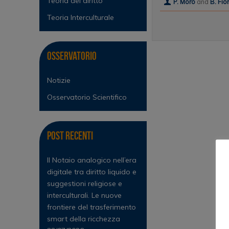
Teoria del diritto
P. Moro
and
B. Fio
Teoria Interculturale
Osservatorio
Notizie
Osservatorio Scientifico
Post Recenti
Il Notaio analogico nell’era
digitale tra diritto liquido e
suggestioni religiose e
interculturali. Le nuove
frontiere del trasferimento
smart della ricchezza