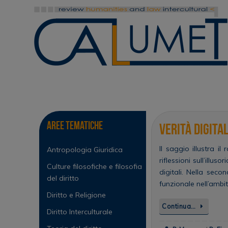
Vai
al
contenuto
Vai
al
contenuto
Aree tematiche
Verità digita
Il saggio illustra i
Antropologia Giuridica
riflessioni sull’illu
Culture filosofiche e filosofia
digitali. Nella seco
del diritto
funzionale nell’ambi
Diritto e Religione
Continua…
Diritto Interculturale