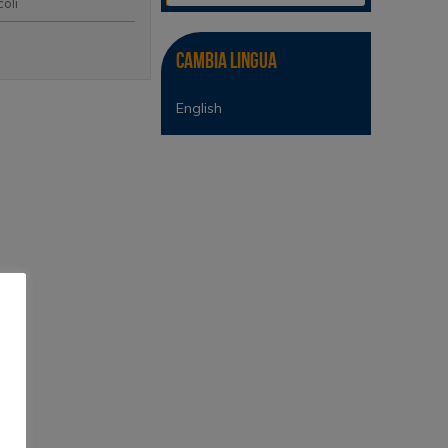
coli
Cambia lingua
English