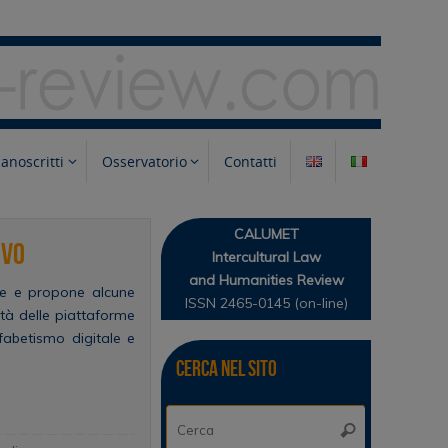
anoscritti
Osservatorio
Contatti
CALUMET
ivo
Intercultural Law
and Humanities Review
tale e propone alcune
ISSN 2465-0145 (on-line)
ietà delle piattaforme
lfabetismo digitale e
Cerca nel sito
Cerca:
Cerca