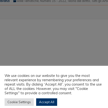
ravanzi
Aree Tematiche
,
Numero 15 - 2022
,
Teoria del diritto
,
Tutti gli Arti
We use cookies on our website to give you the most
relevant experience by remembering your preferences and
repeat visits. By clicking “Accept All”, you consent to the use
of ALL the cookies. However, you may visit "Cookie
Settings" to provide a controlled consent.
Cookie Settings
Accept All