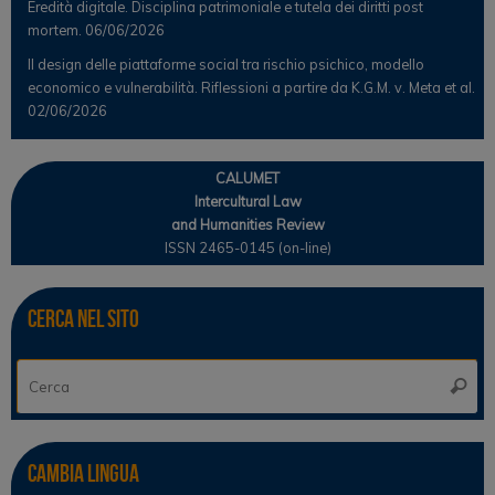
Eredità digitale. Disciplina patrimoniale e tutela dei diritti post
mortem.
06/06/2026
Il design delle piattaforme social tra rischio psichico, modello
economico e vulnerabilità. Riflessioni a partire da K.G.M. v. Meta et al.
02/06/2026
CALUMET
Intercultural Law
and Humanities Review
ISSN 2465-0145 (on-line)
Cerca nel sito
Ce
Cerca
Cambia lingua