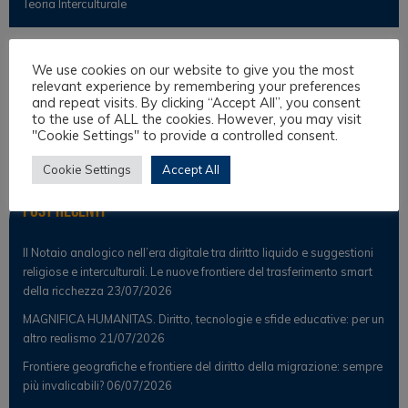
Teoria Interculturale
Osservatorio
We use cookies on our website to give you the most
relevant experience by remembering your preferences
and repeat visits. By clicking “Accept All”, you consent
Notizie
to the use of ALL the cookies. However, you may visit
"Cookie Settings" to provide a controlled consent.
Osservatorio Scientifico
Cookie Settings
Accept All
Post Recenti
Il Notaio analogico nell’era digitale tra diritto liquido e suggestioni
religiose e interculturali. Le nuove frontiere del trasferimento smart
della ricchezza
23/07/2026
MAGNIFICA HUMANITAS. Diritto, tecnologie e sfide educative: per un
altro realismo
21/07/2026
Frontiere geografiche e frontiere del diritto della migrazione: sempre
più invalicabili?
06/07/2026