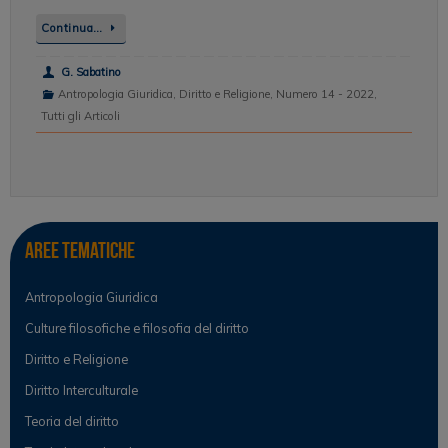
Continua…
G. Sabatino
Antropologia Giuridica
,
Diritto e Religione
,
Numero 14 - 2022
,
Tutti gli Articoli
Aree tematiche
Antropologia Giuridica
Culture filosofiche e filosofia del diritto
Diritto e Religione
Diritto Interculturale
Teoria del diritto