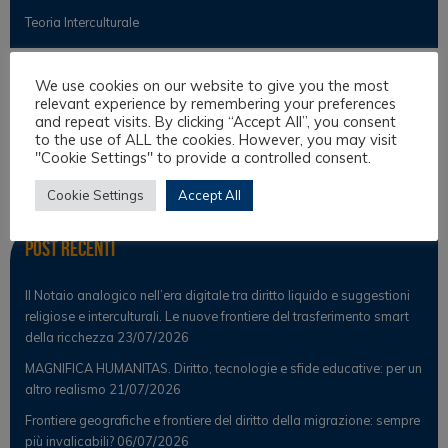
Teoria Interculturale
We use cookies on our website to give you the most
Osservatorio
relevant experience by remembering your preferences
and repeat visits. By clicking “Accept All”, you consent
to the use of ALL the cookies. However, you may visit
Notizie
"Cookie Settings" to provide a controlled consent.
Osservatorio Scientifico
Cookie Settings
Accept All
Post Recenti
Il Notaio analogico nell’era digitale tra diritto liquido e suggestioni
religiose e interculturali. Le nuove frontiere del trasferimento smart
della ricchezza
23/07/2026
MAGNIFICA HUMANITAS. Diritto, tecnologie e sfide educative: per un
altro realismo
21/07/2026
Frontiere geografiche e frontiere del diritto della migrazione: sempre
più invalicabili?
06/07/2026