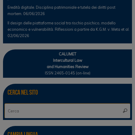
Eredità digitale. Disciplina patrimoniale e tutela dei diritti post
mortem.
06/06/2026
Il design delle piattaforme social tra rischio psichico, modello
economico e vulnerabilità. Riflessioni a partire da K.G.M. v. Meta et al.
02/06/2026
CALUMET
Intercultural Law
and Humanities Review
ISSN 2465-0145 (on-line)
Cerca nel sito
Ce
Cerca
Cambia lingua