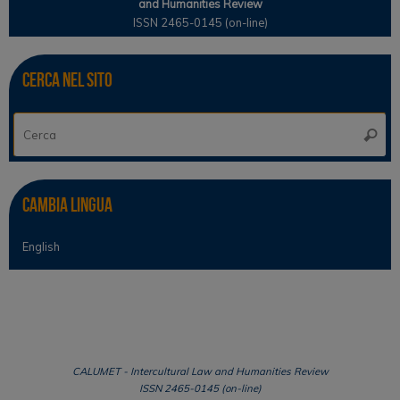
and Humanities Review
ISSN 2465-0145 (on-line)
Cerca nel sito
Ce
Cerca
Cambia lingua
English
CALUMET - Intercultural Law and Humanities Review
ISSN 2465-0145 (on-line)