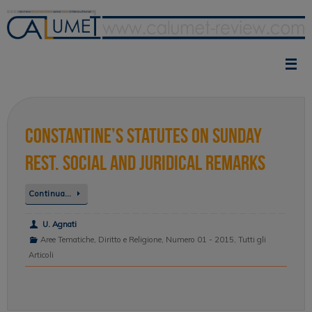
Vai
al
contenuto
Constantine’s Statutes on Sunday
Rest. Social and Juridical Remarks
Continua…
U. Agnati
Aree Tematiche
,
Diritto e Religione
,
Numero 01 - 2015
,
Tutti gli
Articoli