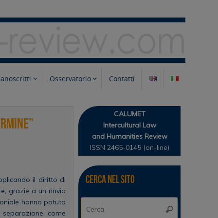
anoscritti
Osservatorio
Contatti
CALUMET
ermine”
Intercultural Law
and Humanities Review
ISSN 2465-0145 (on-line)
Cerca nel sito
licando il diritto di
e, grazie a un rinvio
imoniale hanno potuto
Cerca:
Cerca
di separazione, come