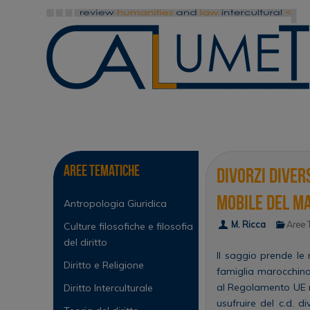
Vai
al
contenuto
Vai
al
contenuto
Aree tematiche
Divorzi diver
mobile del m
Antropologia Giuridica
M. Ricca
Aree 
Culture filosofiche e filosofia
del diritto
Il saggio prende le 
Diritto e Religione
famiglia marocchino 
al Regolamento UE n.
Diritto Interculturale
usufruire del c.d. 