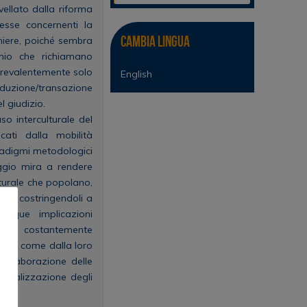
ellato dalla riforma
’esse concernenti la
Cambia lingua
aniere, poiché sembra
onio che richiamano
 prevalentemente solo
English
duzione/transazione
l giudizio.
so interculturale del
cati dalla mobilità
radigmi metodologici
saggio mira a rendere
lturale che popolano,
isti, costringendoli a
ubique implicazioni
ranno costantemente
trare come dalla loro
di elaborazione delle
a realizzazione degli