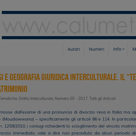
Autori
Numeri
Info
M
si e geografia giuridica interculturale. Il “t
atrimonio
Tematiche
,
Diritto Interculturale
,
Numero 05 - 2017
,
Tutti gli Articoli
mosse dall’esame di una pronuncia di divorzio resa in Italia ma app
(Moudawwana) – specificamente gli articoli 86 e 114. In particolar
 1259/2010, i coniugi richiedenti lo scioglimento del vincolo matr
divorzio immediato, vale a dire non preceduto da alcun periodo 