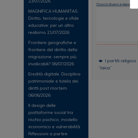
23/07/2026
Divorzi diversi e geografia 
MAGNIFICA HUMANITAS.
Diritto, tecnologie e sfide
educative: per un altro
realismo
21/07/2026
Frontiere geografiche e
frontiere del diritto della
migrazione: sempre più
I partiti religios
invalicabili?
06/07/2026
“laica”
Eredità digitale. Disciplina
patrimoniale e tutela dei
diritti post mortem.
06/06/2026
Il design delle
piattaforme social tra
rischio psichico, modello
economico e vulnerabilità.
Riflessioni a partire