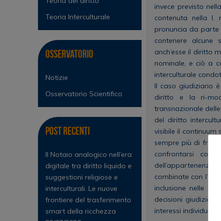
Teoria del diritto
invece previsto nel
Teoria Interculturale
contenuta nella l. 
pronuncia da parte d
contenere alcune s
anch’esse il diritto
Osservatorio
nominale, e ciò a 
interculturale condot
Notizie
Il caso giudiziario 
Osservatorio Scientifico
diritto e la ri-mo
transnazionale dell
del diritto intercul
Post Recenti
visibile il continuu
sempre più di frequen
confrontarsi con l
Il Notaio analogico nell’era
dell’appartenenza 
digitale tra diritto liquido e
combinate con l’esam
suggestioni religiose e
inclusione nelle din
interculturali. Le nuove
decisioni giudiziari
frontiere del trasferimento
interessi individuali.
smart della ricchezza