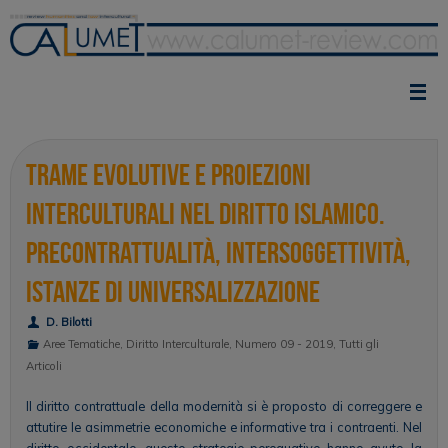
Vai
al
contenuto
Trame evolutive e proiezioni
interculturali nel diritto islamico.
Precontrattualità, intersoggettività,
istanze di universalizzazione
D. Bilotti
Aree Tematiche
,
Diritto Interculturale
,
Numero 09 - 2019
,
Tutti gli
Articoli
Il diritto contrattuale della modernità si è proposto di correggere e
attutire le asimmetrie economiche e informative tra i contraenti. Nel
diritto occidentale, queste strategie perequative hanno avuto la