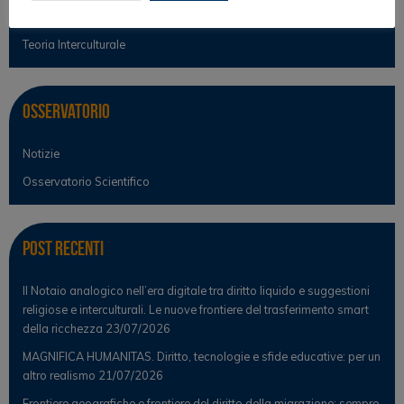
Teoria del diritto
Teoria Interculturale
Osservatorio
Notizie
Osservatorio Scientifico
Post Recenti
Il Notaio analogico nell’era digitale tra diritto liquido e suggestioni
religiose e interculturali. Le nuove frontiere del trasferimento smart
della ricchezza
23/07/2026
MAGNIFICA HUMANITAS. Diritto, tecnologie e sfide educative: per un
altro realismo
21/07/2026
Frontiere geografiche e frontiere del diritto della migrazione: sempre