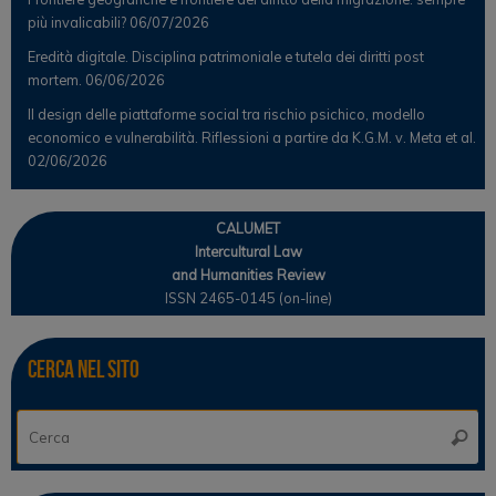
più invalicabili?
06/07/2026
Eredità digitale. Disciplina patrimoniale e tutela dei diritti post
mortem.
06/06/2026
Il design delle piattaforme social tra rischio psichico, modello
economico e vulnerabilità. Riflessioni a partire da K.G.M. v. Meta et al.
02/06/2026
CALUMET
Intercultural Law
and Humanities Review
ISSN 2465-0145 (on-line)
Cerca nel sito
Ce
Cerca