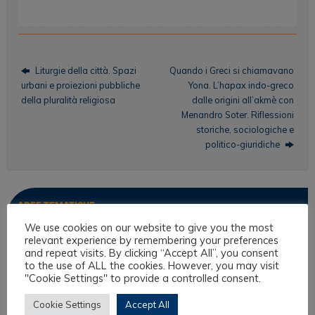
Liturgie della città. Spazi
Quando i Greci si chiamavano
urbani e proiezioni pubbliche
Yona. L’hapax indo-greco
della pluralità religiosa
dalle origini all’akmè con
Menandro Soter. Riflessioni
storiche, sociologiche e
politico-giuridiche
Aree tematiche
We use cookies on our website to give you the most
relevant experience by remembering your preferences
Antropologia Giuridica
and repeat visits. By clicking “Accept All”, you consent
Culture filosofiche e filosofia del diritto
to the use of ALL the cookies. However, you may visit
"Cookie Settings" to provide a controlled consent.
Diritto e Religione
Cookie Settings
Accept All
Diritto Interculturale