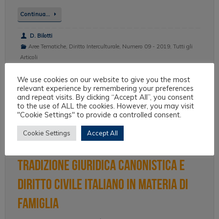
Continua…
D. Bilotti
Aree Tematiche
,
Diritto Interculturale
,
Numero 09 - 2019
,
Tutti gli
Articoli
We use cookies on our website to give you the most
relevant experience by remembering your preferences
and repeat visits. By clicking “Accept All”, you consent
Filiazione, storia e cultura. Per
to the use of ALL the cookies. However, you may visit
"Cookie Settings" to provide a controlled consent.
un’analisi retrospettiva delle
Cookie Settings
Accept All
relazioni interculturali fra
tradizione giuridica canonistica e
diritto civile italiano in materia di
famiglia