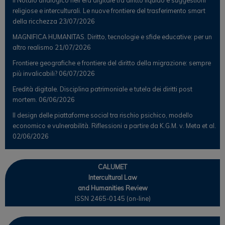
Il Notaio analogico nell’era digitale tra diritto liquido e suggestioni
religiose e interculturali. Le nuove frontiere del trasferimento smart
della ricchezza
23/07/2026
MAGNIFICA HUMANITAS. Diritto, tecnologie e sfide educative: per un
altro realismo
21/07/2026
Frontiere geografiche e frontiere del diritto della migrazione: sempre
più invalicabili?
06/07/2026
Eredità digitale. Disciplina patrimoniale e tutela dei diritti post
mortem.
06/06/2026
Il design delle piattaforme social tra rischio psichico, modello
economico e vulnerabilità. Riflessioni a partire da K.G.M. v. Meta et al.
02/06/2026
CALUMET
Intercultural Law
and Humanities Review
ISSN 2465-0145 (on-line)