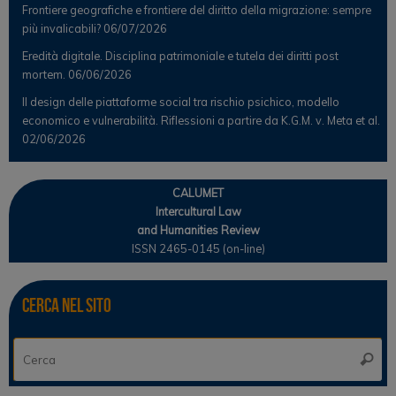
Frontiere geografiche e frontiere del diritto della migrazione: sempre
più invalicabili?
06/07/2026
Eredità digitale. Disciplina patrimoniale e tutela dei diritti post
mortem.
06/06/2026
Il design delle piattaforme social tra rischio psichico, modello
economico e vulnerabilità. Riflessioni a partire da K.G.M. v. Meta et al.
02/06/2026
CALUMET
Intercultural Law
and Humanities Review
ISSN 2465-0145 (on-line)
Cerca nel sito
Ce
Cerca