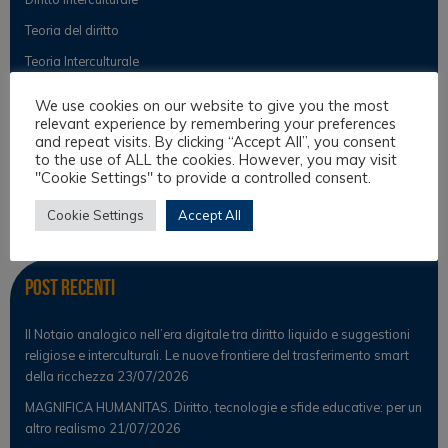
Teoria del diritto
Teoria Interculturale
We use cookies on our website to give you the most
relevant experience by remembering your preferences
Osservatorio
and repeat visits. By clicking “Accept All”, you consent
to the use of ALL the cookies. However, you may visit
"Cookie Settings" to provide a controlled consent.
Notizie
Osservatorio Scientifico
Cookie Settings
Accept All
Post Recenti
Il Notaio analogico nell’era digitale tra diritto liquido e suggestioni
religiose e interculturali. Le nuove frontiere del trasferimento smart
della ricchezza
23/07/2026
MAGNIFICA HUMANITAS. Diritto, tecnologie e sfide educative: per un
altro realismo
21/07/2026