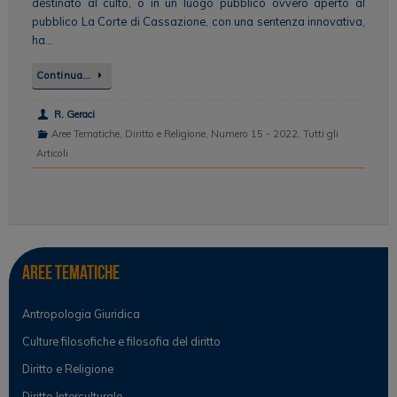
destinato al culto, o in un luogo pubblico ovvero aperto al
pubblico La Corte di Cassazione, con una sentenza innovativa,
ha…
Continua…
R. Geraci
Aree Tematiche
,
Diritto e Religione
,
Numero 15 - 2022
,
Tutti gli
Articoli
Aree tematiche
Antropologia Giuridica
Culture filosofiche e filosofia del diritto
Diritto e Religione
Diritto Interculturale