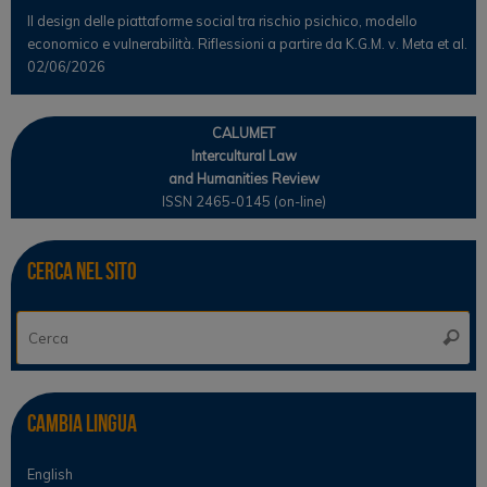
Il design delle piattaforme social tra rischio psichico, modello
economico e vulnerabilità. Riflessioni a partire da K.G.M. v. Meta et al.
02/06/2026
CALUMET
Intercultural Law
and Humanities Review
ISSN 2465-0145 (on-line)
Cerca nel sito
Ce
Cerca
Cambia lingua
English