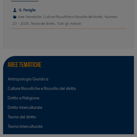
G. Fioriglio
Aree Tematiche
,
Culture filosofiche e filosofia del diritto
,
Numero
23 - 2025
,
Teoria del diritto
,
Tutti gli Articoli
Aree tematiche
Antropologia Giuridica
Culture filosofiche e filosofia del diritto
Diritto e Religione
Diritto Interculturale
Teoria del diritto
Teoria Interculturale