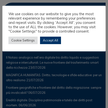
Osservatorio
We use cookies on our website to give you the most
relevant experience by remembering your preferences
Notizie
and repeat visits. By clicking “Accept All”, you consent
to the use of ALL the cookies. However, you may visit
Osservatorio Scientifico
"Cookie Settings" to provide a controlled consent.
Cookie Settings
Accept All
Post Recenti
Il Notaio analogico nell’era digitale tra diritto liquido e suggestioni
religiose e interculturali. Le nuove frontiere del trasferimento smart
della ricchezza
23/07/2026
MAGNIFICA HUMANITAS. Diritto, tecnologie e sfide educative: per un
altro realismo
21/07/2026
Frontiere geografiche e frontiere del diritto della migrazione: sempre
più invalicabili?
06/07/2026
Eredità digitale. Disciplina patrimoniale e tutela dei diritti post
mortem.
06/06/2026