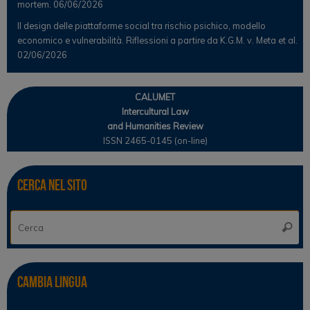
mortem.
06/06/2026
Il design delle piattaforme social tra rischio psichico, modello
economico e vulnerabilità. Riflessioni a partire da K.G.M. v. Meta et al.
02/06/2026
CALUMET
Intercultural Law
and Humanities Review
ISSN 2465-0145 (on-line)
Cerca nel sito
Ce
Cerca
Cambia lingua