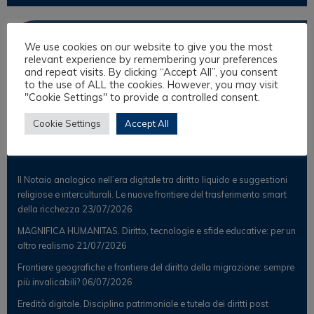
Osservatorio
We use cookies on our website to give you the most
relevant experience by remembering your preferences
and repeat visits. By clicking “Accept All”, you consent
Notizie
to the use of ALL the cookies. However, you may visit
Osservatorio Scientifico
"Cookie Settings" to provide a controlled consent.
Cookie Settings
Accept All
Post Recenti
Il Notaio analogico nell’era digitale tra diritto liquido e suggestioni
religiose e interculturali. Le nuove frontiere del trasferimento smart
della ricchezza
23/07/2026
MAGNIFICA HUMANITAS. Diritto, tecnologie e sfide educative: per un
altro realismo
21/07/2026
Frontiere geografiche e frontiere del diritto della migrazione: sempre
più invalicabili?
06/07/2026
Eredità digitale. Disciplina patrimoniale e tutela dei diritti post