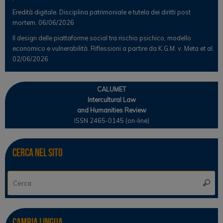
Eredità digitale. Disciplina patrimoniale e tutela dei diritti post
mortem.
06/06/2026
Il design delle piattaforme social tra rischio psichico, modello
economico e vulnerabilità. Riflessioni a partire da K.G.M. v. Meta et al.
02/06/2026
CALUMET
Intercultural Law
and Humanities Review
ISSN 2465-0145 (on-line)
Cerca nel sito
Ce
Cerca
Cambia lingua