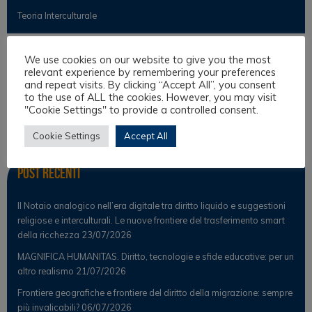
Teoria Interculturale
We use cookies on our website to give you the most
Osservatorio
relevant experience by remembering your preferences
and repeat visits. By clicking “Accept All”, you consent
to the use of ALL the cookies. However, you may visit
Notizie
"Cookie Settings" to provide a controlled consent.
Osservatorio Scientifico
Cookie Settings
Accept All
Post Recenti
Il Notaio analogico nell’era digitale tra diritto liquido e suggestioni
religiose e interculturali. Le nuove frontiere del trasferimento smart
della ricchezza
23/07/2026
MAGNIFICA HUMANITAS. Diritto, tecnologie e sfide educative: per un
altro realismo
21/07/2026
Frontiere geografiche e frontiere del diritto della migrazione: sempre
più invalicabili?
06/07/2026