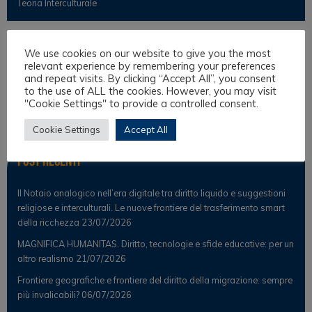
Teoria Interculturale
Osservatorio
We use cookies on our website to give you the most
relevant experience by remembering your preferences
and repeat visits. By clicking “Accept All”, you consent
Notizie
to the use of ALL the cookies. However, you may visit
"Cookie Settings" to provide a controlled consent.
Osservatorio Scientifico
Cookie Settings
Accept All
Post Recenti
Il Notaio analogico nell’era digitale tra diritto liquido e suggestioni
religiose e interculturali. Le nuove frontiere del trasferimento smart
della ricchezza
23/07/2026
MAGNIFICA HUMANITAS. Diritto, tecnologie e sfide educative: per un
altro realismo
21/07/2026
Frontiere geografiche e frontiere del diritto della migrazione: sempre
più invalicabili?
06/07/2026