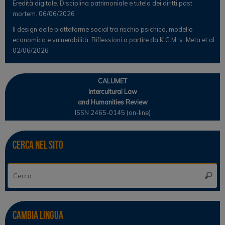
Eredità digitale. Disciplina patrimoniale e tutela dei diritti post
mortem.
06/06/2026
Il design delle piattaforme social tra rischio psichico, modello
economico e vulnerabilità. Riflessioni a partire da K.G.M. v. Meta et al.
02/06/2026
CALUMET
Intercultural Law
and Humanities Review
ISSN 2465-0145 (on-line)
Cerca nel sito
Ce
Cerca
Cambia lingua