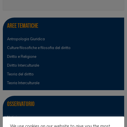
Aree tematiche
Antropologia Giuridica
Culture filosofiche e filosofia del diritto
Diritto e Religione
Diritto Interculturale
Teoria del diritto
Teoria Interculturale
Osservatorio
Notizie
We use cookies on our website to give you the most
Osservatorio Scientifico