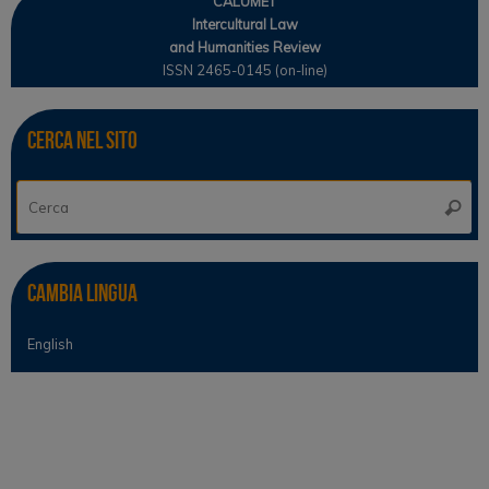
CALUMET
Intercultural Law
and Humanities Review
ISSN 2465-0145 (on-line)
Cerca nel sito
Ce
Cerca
Cambia lingua
English