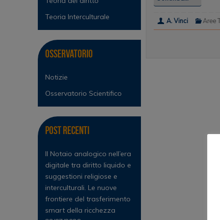
Teoria del diritto
Teoria Interculturale
A. Vinci
Aree 
Osservatorio
Notizie
Osservatorio Scientifico
Post Recenti
Il Notaio analogico nell’era
digitale tra diritto liquido e
suggestioni religiose e
interculturali. Le nuove
frontiere del trasferimento
smart della ricchezza