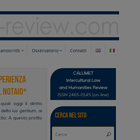
anoscritti
Osservatorio
Contatti
CALUMET
sperienza
Intercultural Law
and Humanities Review
l notaio*
ISSN 2465-0145 (on-line)
ali oggi il diritto
 dello ius gentium, ai
Cerca nel sito
ctio. A questo profilo
Cerca:
Cerca