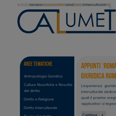
Vai
al
contenuto
Vai
al
contenuto
Aree tematiche
Appunti ‘roma
giuridica rom
Antropologia Giuridica
Culture filosofiche e filosofia
L’esperienza giuri
del diritto
interculturale dedica
quali il praetor ereg
Diritto e Religione
‘applicativo’ si leg
Diritto Interculturale
Continua…