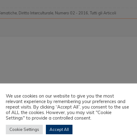
Tematiche
,
Diritto Interculturale
,
Numero 02 - 2016
,
Tutti gli Articoli
We use cookies on our website to give you the most
relevant experience by remembering your preferences and
repeat visits. By clicking “Accept All”, you consent to the use
of ALL the cookies. However, you may visit "Cookie
Settings" to provide a controlled consent.
Cookie Settings
Accept All