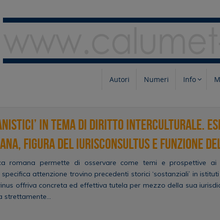
Autori
Numeri
Info
M
nistici’ in tema di diritto interculturale. E
ana, figura del iurisconsultus e funzione de
dica romana permette di osservare come temi e prospettive ai qu
 specifica attenzione trovino precedenti storici ‘sostanziali’ in istituti
rinus offriva concreta ed effettiva tutela per mezzo della sua iurisdi
ava strettamente…