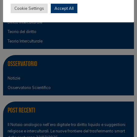
Culture filosofiche e filosofia del diritto
Cookie Settings
Accept All
Diritto e Religione
Diritto Interculturale
Teoria del diritto
Teoria Interculturale
Osservatorio
Notizie
Osservatorio Scientifico
Post Recenti
Il Notaio analogico nell’era digitale tra diritto liquido e suggestioni
religiose e interculturali. Le nuove frontiere del trasferimento smart