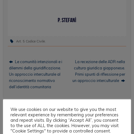
P. Stefanì
Art. 5 Codice Civile
.
Le comunità intenzionali e i
La recezione delle ADR nella
dilemmi della giuridificazione.
cultura giuridica giapponese.
Un approccio interculturale al
Primi spunti di riflessione per
riconoscimento normativo
un approccio interculturale
dell’identità comunitaria
We use cookies on our website to give you the most
Aree tematiche
relevant experience by remembering your preferences
and repeat visits. By clicking “Accept All”, you consent
to the use of ALL the cookies. However, you may visit
Antropologia Giuridica
"Cookie Settings" to provide a controlled consent.