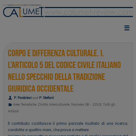
Vai
al
contenuto
Corpo e differenza culturale. I.
L’articolo 5 del codice civile italiano
nello specchio della tradizione
giuridica occidentale
P. Pardolesi
and
P. Stefanì
Aree Tematiche
,
Diritto Interculturale
,
Numero 08 - 2019
,
Tutti gli
Articoli
Il contributo costituisce il primo parziale risultato di una ricerca,
condotta a quattro mani, che prova a mettere
insieme la prospettiva giuscomparatista e di analisi economica del