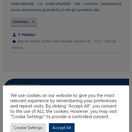
‘interculturale’. La multiculturalità che connota l’esperienza
socio-economica globale fa sì che gli operatori del…
Continua…
P. Pardolesi
Aree Tematiche
,
Diritto Interculturale
,
Numero 05 - 2017
,
Tutti gli
Articoli
Aree tematiche
We use cookies on our website to give you the most
relevant experience by remembering your preferences
Antropologia Giuridica
and repeat visits. By clicking “Accept All”, you consent
Culture filosofiche e filosofia del diritto
to the use of ALL the cookies. However, you may visit
"Cookie Settings" to provide a controlled consent.
Diritto e Religione
Cookie Settings
Accept All
Diritto Interculturale