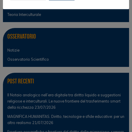
Teoria del diritto
Teoria Interculturale
Osservatorio
Notizie
Osservatorio Scientifico
Post Recenti
Il Notaio analogico nell’era digitale tra diritto liquido e suggestioni
religiose e interculturali. Le nuove frontiere del trasferimento smart
della ricchezza
23/07/2026
MAGNIFICA HUMANITAS. Diritto, tecnologie e sfide educative: per un
altro realismo
21/07/2026
Frontiere geografiche e frontiere del diritto della migrazione: sempre