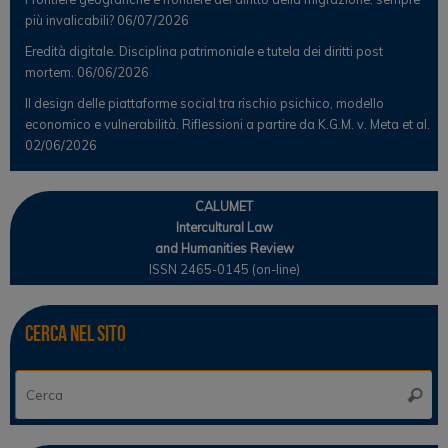
più invalicabili?
06/07/2026
Eredità digitale. Disciplina patrimoniale e tutela dei diritti post
mortem.
06/06/2026
Il design delle piattaforme social tra rischio psichico, modello
economico e vulnerabilità. Riflessioni a partire da K.G.M. v. Meta et al.
02/06/2026
CALUMET
Intercultural Law
and Humanities Review
ISSN 2465-0145 (on-line)
Cerca nel sito
Ce
Cerca