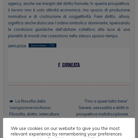
agency, anche nei margini del diritto formale. In questa prospettiva,
il lavoro non è solo attività economica, ma spazio di produzione
normativa e di costruzione di soggettività. Fare diritto, allora,
significa anche dislocare l’ordine simbolico dominante, ripensando
le condizioni giuridiche dell’abitare collettivo alla luce di una
pluralità di mondi che coesistono nello stesso spazio-tempo.
Leggi online
Download – ITA
F. Girneata
La filosofia della
“Fino a queer tutto bene”.
‘navigazione rischiosa’.
Genere, sessualità e diritti in
Filosofia, diritto, intercultura
prospettiva multidisciplinare.
We use cookies on our website to give you the most
relevant experience by remembering your preferences