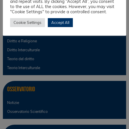
and repeat visits. By clicking “Accept All”, you consent
to the use of ALL the cookies. However, you may visit
Aree tematiche
"Cookie Settings" to provide a controlled consent.
Cookie Settings
Accept All
Antropologia Giuridica
Culture filosofiche e filosofia del diritto
Diritto e Religione
Diritto Interculturale
Teoria del diritto
Teoria Interculturale
Osservatorio
Notizie
Osservatorio Scientifico