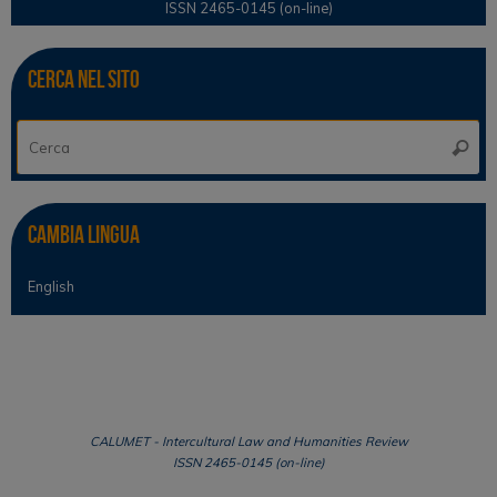
ISSN 2465-0145 (on-line)
Cerca nel sito
Ce
Cerca
Cambia lingua
English
CALUMET - Intercultural Law and Humanities Review
ISSN 2465-0145 (on-line)