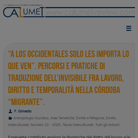
Vai
al
contenuto
“A los occidentales solo les importa lo
que ven”. Percorsi e pratiche di
traduzione dell’invisibile fra lavoro,
diritto e temporalità nella Córdoba
“migrante”.
F. Girneata
Antropologia Giuridica
,
Aree Tematiche
,
Diritto e Religione
,
Diritto
Interculturale
,
Numero 23 - 2025
,
Teoria Interculturale
,
Tutti gli Articoli
Il presente contributo esplora le dinamiche del diritto del lavoro e le