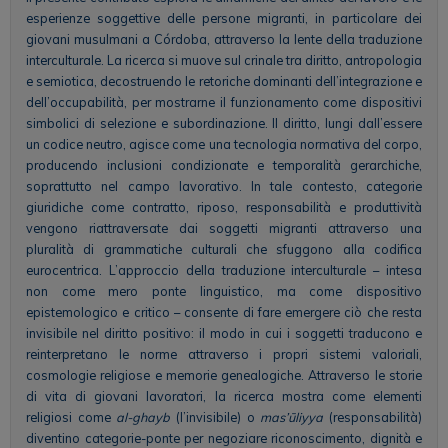
esperienze soggettive delle persone migranti, in particolare dei
giovani musulmani a Córdoba, attraverso la lente della traduzione
interculturale. La ricerca si muove sul crinale tra diritto, antropologia
e semiotica, decostruendo le retoriche dominanti dell’integrazione e
dell’occupabilità, per mostrarne il funzionamento come dispositivi
simbolici di selezione e subordinazione. Il diritto, lungi dall’essere
un codice neutro, agisce come una tecnologia normativa del corpo,
producendo inclusioni condizionate e temporalità gerarchiche,
soprattutto nel campo lavorativo. In tale contesto, categorie
giuridiche come contratto, riposo, responsabilità e produttività
vengono riattraversate dai soggetti migranti attraverso una
pluralità di grammatiche culturali che sfuggono alla codifica
eurocentrica. L’approccio della traduzione interculturale – intesa
non come mero ponte linguistico, ma come dispositivo
epistemologico e critico – consente di fare emergere ciò che resta
invisibile nel diritto positivo: il modo in cui i soggetti traducono e
reinterpretano le norme attraverso i propri sistemi valoriali,
cosmologie religiose e memorie genealogiche. Attraverso le storie
di vita di giovani lavoratori, la ricerca mostra come elementi
religiosi come
al-ghayb
(l’invisibile) o
mas’ūliyya
(responsabilità)
diventino categorie-ponte per negoziare riconoscimento, dignità e