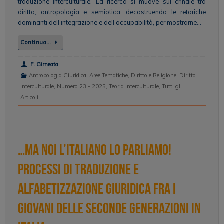
traduzione interculturale. La ricerca si muove sul crinale tra
diritto, antropologia e semiotica, decostruendo le retoriche
dominanti dell’integrazione e dell’occupabilità, per mostrarne…
Continua…
F. Girneata
Antropologia Giuridica
,
Aree Tematiche
,
Diritto e Religione
,
Diritto
Interculturale
,
Numero 23 - 2025
,
Teoria Interculturale
,
Tutti gli
Articoli
…ma noi l’italiano lo parliamo!
Processi di traduzione e
alfabetizzazione giuridica fra i
giovani delle seconde generazioni in