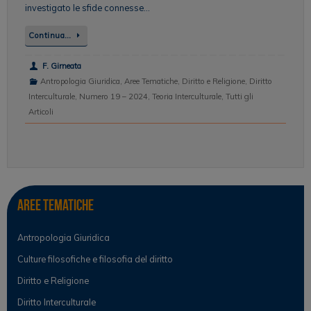
investigato le sfide connesse…
Continua…
F. Girneata
Antropologia Giuridica
,
Aree Tematiche
,
Diritto e Religione
,
Diritto
Interculturale
,
Numero 19 – 2024
,
Teoria Interculturale
,
Tutti gli
Articoli
Aree tematiche
Antropologia Giuridica
Culture filosofiche e filosofia del diritto
Diritto e Religione
Diritto Interculturale