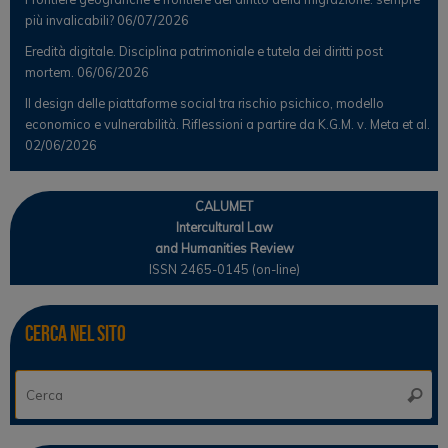
più invalicabili?
06/07/2026
Eredità digitale. Disciplina patrimoniale e tutela dei diritti post
mortem.
06/06/2026
Il design delle piattaforme social tra rischio psichico, modello
economico e vulnerabilità. Riflessioni a partire da K.G.M. v. Meta et al.
02/06/2026
CALUMET
Intercultural Law
and Humanities Review
ISSN 2465-0145 (on-line)
Cerca nel sito
Ce
Cerca