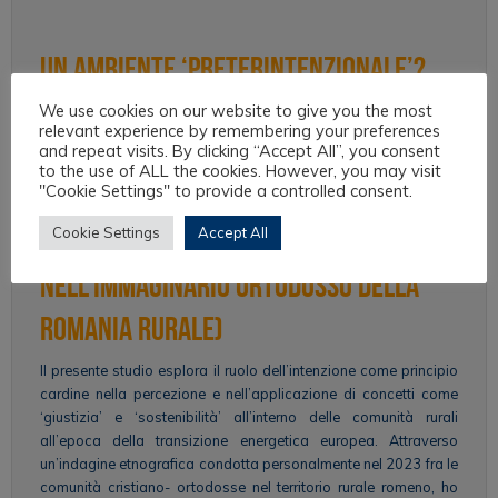
Un ambiente ‘preterintenzionale’?
Radici del dualismo
We use cookies on our website to give you the most
relevant experience by remembering your preferences
soggettivo/oggettivo nella
and repeat visits. By clicking “Accept All”, you consent
to the use of ALL the cookies. However, you may visit
"Cookie Settings" to provide a controlled consent.
transizione ecologica europea
Cookie Settings
Accept All
(Un’indagine etno-giuridica
nell’immaginario ortodosso della
Romania rurale)
Il presente studio esplora il ruolo dell’intenzione come principio
cardine nella percezione e nell’applicazione di concetti come
‘giustizia’ e ‘sostenibilità’ all’interno delle comunità rurali
all’epoca della transizione energetica europea. Attraverso
un’indagine etnografica condotta personalmente nel 2023 fra le
comunità cristiano- ortodosse nel territorio rurale romeno, ho