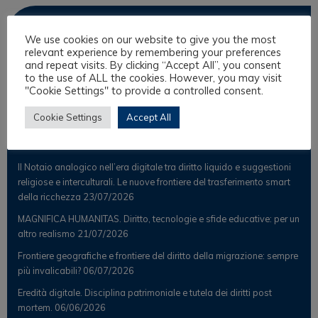
Osservatorio
We use cookies on our website to give you the most
relevant experience by remembering your preferences
Notizie
and repeat visits. By clicking “Accept All”, you consent
to the use of ALL the cookies. However, you may visit
Osservatorio Scientifico
"Cookie Settings" to provide a controlled consent.
Cookie Settings
Accept All
Post Recenti
Il Notaio analogico nell’era digitale tra diritto liquido e suggestioni
religiose e interculturali. Le nuove frontiere del trasferimento smart
della ricchezza
23/07/2026
MAGNIFICA HUMANITAS. Diritto, tecnologie e sfide educative: per un
altro realismo
21/07/2026
Frontiere geografiche e frontiere del diritto della migrazione: sempre
più invalicabili?
06/07/2026
Eredità digitale. Disciplina patrimoniale e tutela dei diritti post
mortem.
06/06/2026