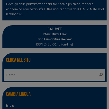
Il design delle piattaforme social tra rischio psichico, modello
economico e vulnerabilità. Riflessioni a partire da K.G.M. v. Meta et al.
02/06/2026
CALUMET
Intercultural Law
and Humanities Review
ISSN 2465-0145 (on-line)
Cerca nel sito
Ce
Cerca
Cambia lingua
English