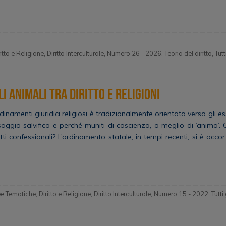
ritto e Religione
,
Diritto Interculturale
,
Numero 26 - 2026
,
Teoria del diritto
,
Tutt
i animali tra diritto e religioni
dinamenti giuridici religiosi è tradizionalmente orientata verso gli 
aggio salvifico e perché muniti di coscienza, o meglio di ‘anima’. Q
itti confessionali? L’ordinamento statale, in tempi recenti, si è acco
ee Tematiche
,
Diritto e Religione
,
Diritto Interculturale
,
Numero 15 - 2022
,
Tutti 