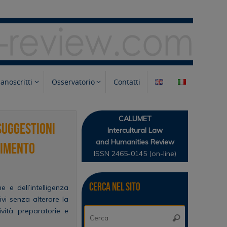
anoscritti
Osservatorio
Contatti
CALUMET
 suggestioni
Intercultural Law
and Humanities Review
rimento
ISSN 2465-0145 (on-line)
Cerca nel sito
e e dell’intelligenza
ivi senza alterare la
Cerca:
ività preparatorie e
Cerca