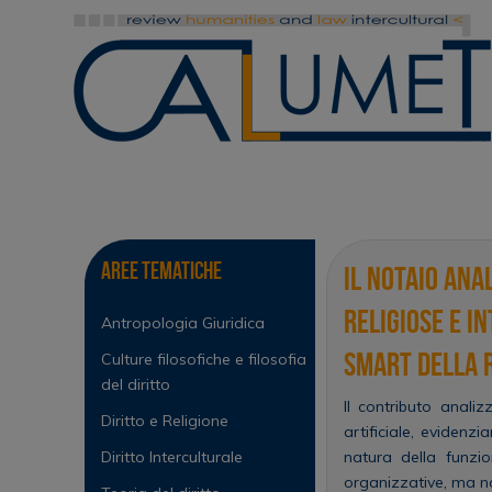
Vai
al
contenuto
Vai
al
contenuto
Aree tematiche
Il Notaio ana
religiose e i
Antropologia Giuridica
smart della 
Culture filosofiche e filosofia
del diritto
Il contributo analiz
Diritto e Religione
artificiale, evidenz
Diritto Interculturale
natura della funzio
organizzative, ma no