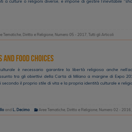
 a culture o religioni diverse, e impone di gestire l’inevitabile “sh
ee Tematiche
,
Diritto e Religione
,
Numero 05 - 2017
,
Tutti gli Articoli
s and Food Choices
culturale è necessario garantire la libertà religiosa anche nell’a
sunto tra gli obiettivi della Carta di Milano a margine di Expo 2
 secondo il proprio stile di vita e la propria identità culturale e religio
llo
and
L. Decimo
Aree Tematiche
,
Diritto e Religione
,
Numero 02 - 2016