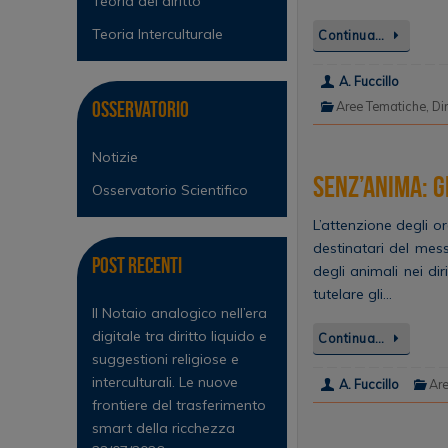
Teoria del diritto
Teoria Interculturale
Continua…
A. Fuccillo
Osservatorio
Aree Tematiche
,
Di
Notizie
Senz’anima: gl
Osservatorio Scientifico
L’attenzione degli or
destinatari del mess
Post Recenti
degli animali nei dir
tutelare gli…
Il Notaio analogico nell’era
digitale tra diritto liquido e
Continua…
suggestioni religiose e
interculturali. Le nuove
A. Fuccillo
Ar
frontiere del trasferimento
smart della ricchezza