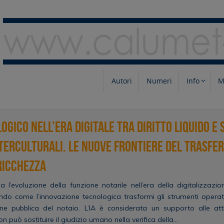
Autori
Numeri
Info
M
logico nell’era digitale tra diritto liquido e
nterculturali. Le nuove frontiere del trasfe
ricchezza
za l’evoluzione della funzione notarile nell’era della digitalizzazion
iando come l’innovazione tecnologica trasformi gli strumenti operat
ne pubblica del notaio. L’IA è considerata un supporto alle att
n può sostituire il giudizio umano nella verifica della…