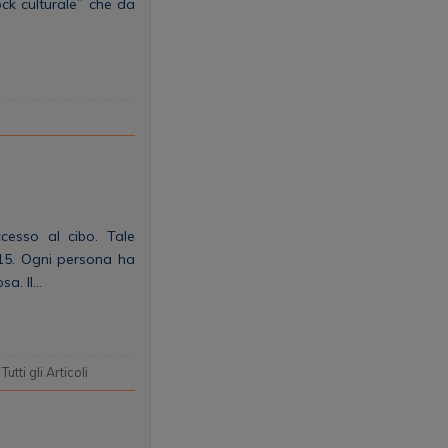
ock culturale” che da
ccesso al cibo. Tale
015. Ogni persona ha
sa. Il…
,
Tutti gli Articoli