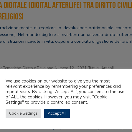
 digitale (digital afterlife) tra diritto civil
eligiosi
a tradizionalmente di regolare la devoluzione patrimoniale causat
essione). Nel mondo digitale si riverbera un universo di dati afferent
e a istruzioni ricevute in vita, oppure a contratti di gestione dei prof
ee Tematiche
,
Diritto e Religione
,
Numero 12 - 2021
,
Tutti gli Articoli
We use cookies on our website to give you the most
relevant experience by remembering your preferences and
ta? L’esercizio della libertà religiosa colle
repeat visits. By clicking “Accept All”, you consent to the use
of ALL the cookies. However, you may visit "Cookie
OVID-19: attualità e prospettive
Settings" to provide a controlled consent.
Cookie Settings
Accept All
a tradizionalmente di regolare la devoluzione patrimoniale causat
essione). Nel mondo digitale si riverbera un universo di dati afferent
e a istruzioni ricevute in vita, oppure a contratti di gestione dei prof