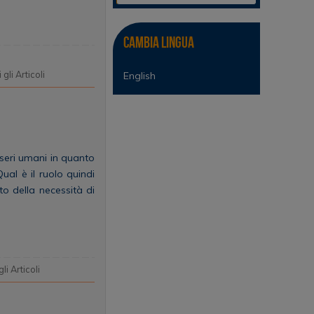
Cambia lingua
i gli Articoli
English
esseri umani in quanto
ual è il ruolo quindi
rto della necessità di
gli Articoli