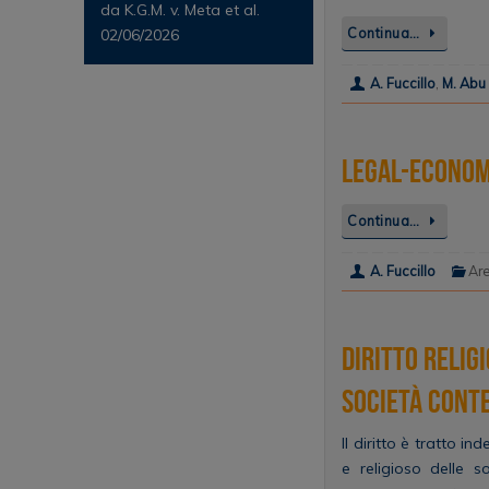
da K.G.M. v. Meta et al.
Continua…
02/06/2026
A. Fuccillo
,
M. Abu
Legal-econom
Continua…
A. Fuccillo
Ar
Diritto Relig
società con
Il diritto è tratto in
e religioso delle s