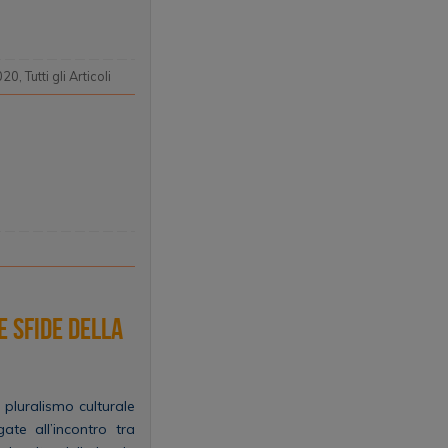
020
,
Tutti gli Articoli
e sfide della
il pluralismo culturale
ate all’incontro tra