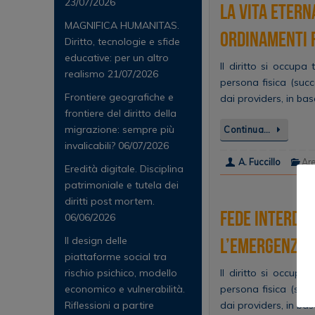
23/07/2026
La vita eterna
MAGNIFICA HUMANITAS.
ordinamenti r
Diritto, tecnologie e sfide
educative: per un altro
Il diritto si occup
realismo
21/07/2026
persona fisica (succ
Frontiere geografiche e
dai providers, in bas
frontiere del diritto della
migrazione: sempre più
Continua…
invalicabili?
06/07/2026
A. Fuccillo
Ar
Eredità digitale. Disciplina
patrimoniale e tutela dei
diritti post mortem.
Fede interdet
06/06/2026
Il design delle
l’emergenza C
piattaforme social tra
rischio psichico, modello
Il diritto si occup
economico e vulnerabilità.
persona fisica (succ
Riflessioni a partire
dai providers, in bas