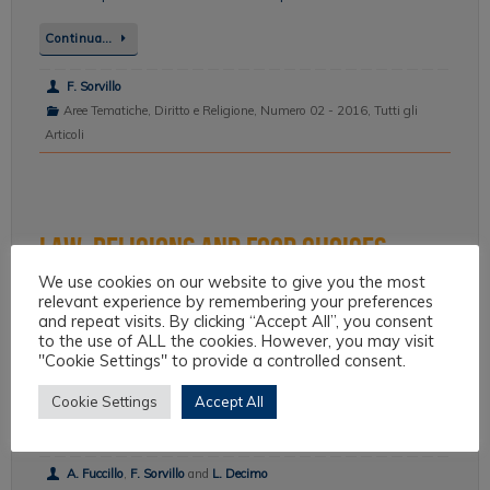
Continua…
F. Sorvillo
Aree Tematiche
,
Diritto e Religione
,
Numero 02 - 2016
,
Tutti gli
Articoli
Law, Religions and Food Choices
We use cookies on our website to give you the most
Nella società multiculturale è necessario garantire la libertà
relevant experience by remembering your preferences
religiosa anche nell’accesso al cibo. Tale problema è stato
and repeat visits. By clicking “Accept All”, you consent
assunto tra gli obiettivi della Carta di Milano a margine di Expo
to the use of ALL the cookies. However, you may visit
"Cookie Settings" to provide a controlled consent.
2015. Ogni persona ha diritto ad alimentarsi secondo il proprio
stile di vita e la propria identità culturale e religiosa. Il…
Cookie Settings
Accept All
Continua…
A. Fuccillo
,
F. Sorvillo
and
L. Decimo