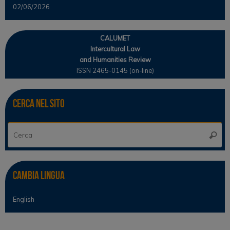
02/06/2026
CALUMET
Intercultural Law
and Humanities Review
ISSN 2465-0145 (on-line)
Cerca nel sito
Ce
Cerca
Cambia lingua
English