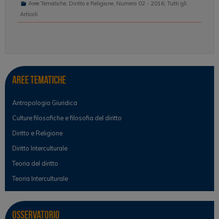
Aree Tematiche
,
Diritto e Religione
,
Numero 02 - 2016
,
Tutti gli
Articoli
Aree tematiche
Antropologia Giuridica
Culture filosofiche e filosofia del diritto
Diritto e Religione
Diritto Interculturale
Teoria del diritto
Teoria Interculturale
Osservatorio