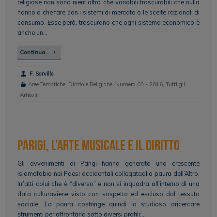
religiose non sono nient’altro che variabili trascurabili che nulla
hanno a che fare con i sistemi di mercato o le scelte razionali di
consumo. Esse però, trascurano che ogni sistema economico è
anche un…
Continua…
F. Sorvillo
Aree Tematiche
,
Diritto e Religione
,
Numero 03 - 2016
,
Tutti gli
Articoli
Parigi, l’arte musicale e il diritto
Gli avvenimenti di Parigi hanno generato una crescente
islamofobia nei Paesi occidentali collegataalla paura dell’Altro.
Infatti colui che è “diverso” e non si inquadra all’interno di una
data culturaviene visto con sospetto ed escluso dal tessuto
sociale. La paura costringe quindi lo studioso aricercare
strumenti per affrontarla sotto diversi profili:…