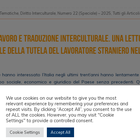
 Tematiche
,
Diritto Interculturale
,
Numero 22 (Speciale) – 2025
,
Tutti gli Articoli
avoro e traduzione interculturale. Una lett
le della tutela del lavoratore straniero ne
he hanno interessato l’Italia negli ultimi trent’anni hanno lentamen
po sociale, economico e giuridico del Paese senza precedenti.
o l’area del lavoro, che nel tempo ha dovuto far fronte a nuovi bis
We use cookies on our website to give you the most
relevant experience by remembering your preferences and
repeat visits. By clicking “Accept All”, you consent to the use
of ALL the cookies. However, you may visit "Cookie
Settings" to provide a controlled consent.
 Tematiche
,
Diritto Interculturale
,
Numero 17 – 2023
,
Tutti gli Articoli
Cookie Settings
Accept All