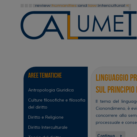
Vai
al
contenuto
Vai
al
contenuto
Aree tematiche
Linguaggio pr
sul principio 
Antropologia Giuridica
Culture filosofiche e filosofia
Il tema del linguag
del diritto
Cionondimeno, è evid
concorrere alla sem
Diritto e Religione
processuale e conse
Diritto Interculturale
Continua…