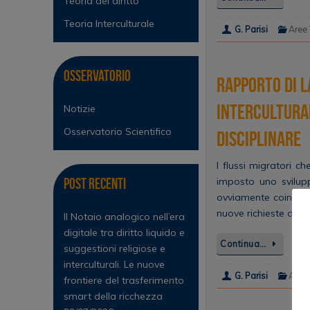
Teoria del diritto
Teoria Interculturale
G. Parisi
Aree
Osservatorio
Rapporto di l
intercultura
Notizie
Osservatorio Scientifico
disciplinare
I flussi migratori c
Post Recenti
imposto uno svilup
ovviamente coinvolt
nuove richieste di…
Il Notaio analogico nell’era
digitale tra diritto liquido e
Continua…
suggestioni religiose e
interculturali. Le nuove
G. Parisi
Aree
frontiere del trasferimento
smart della ricchezza