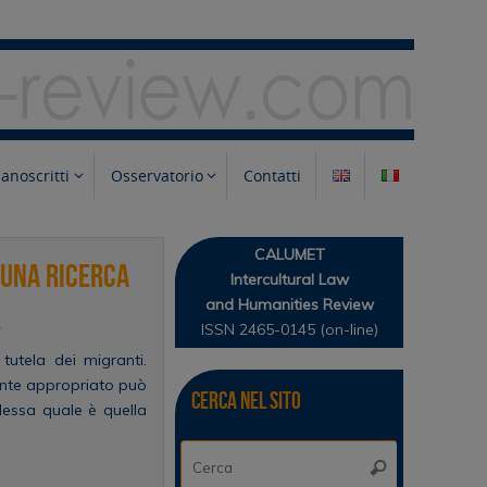
anoscritti
Osservatorio
Contatti
CALUMET
 una ricerca
Intercultural Law
and Humanities Review
.
ISSN 2465-0145 (on-line)
tutela dei migranti.
mente appropriato può
Cerca nel sito
lessa quale è quella
Cerca:
Cerca