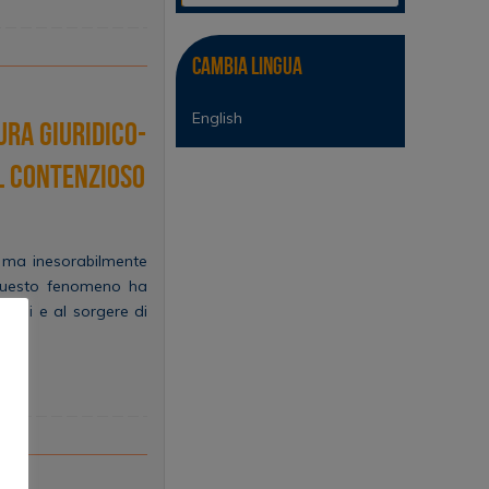
Cambia lingua
English
ura giuridico-
l contenzioso
te ma inesorabilmente
 Questo fenomeno ha
ogni e al sorgere di