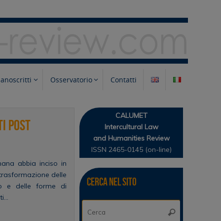
anoscritti
Osservatorio
Contatti
CALUMET
ti post
Intercultural Law
and Humanities Review
ISSN 2465-0145 (on-line)
mana abbia inciso in
trasformazione delle
Cerca nel sito
to e delle forme di
ti…
Cerca:
Cerca