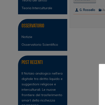
Teoria del diritto
Teoria Interculturale
G. Rossello
A
Osservatorio
Notizie
Osservatorio Scientifico
Post Recenti
Il Notaio analogico nell’era
digitale tra diritto liquido e
suggestioni religiose e
interculturali. Le nuove
frontiere del trasferimento
smart della ricchezza