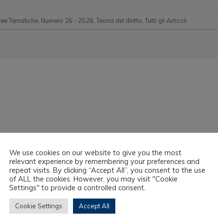
ree Tematiche
,
Numero 26 - 2026
,
Teoria del diritto
,
Tutti gli Articoli
We use cookies on our website to give you the most
relevant experience by remembering your preferences and
repeat visits. By clicking “Accept All”, you consent to the use
of ALL the cookies. However, you may visit "Cookie
Settings" to provide a controlled consent.
Cookie Settings
Accept All