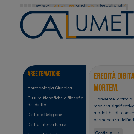
Vai
al
contenuto
Vai
al
contenuto
Aree tematiche
Eredità digita
mortem.
Antropologia Giuridica
Culture filosofiche e filosofia
Il presente articol
del diritto
maniera significati
modalità di conser
Diritto e Religione
permanenza dell’indiv
Diritto Interculturale
Continua…