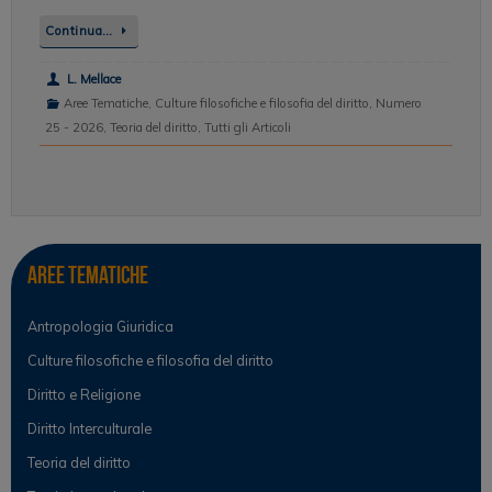
Continua…
L. Mellace
Aree Tematiche
,
Culture filosofiche e filosofia del diritto
,
Numero
25 - 2026
,
Teoria del diritto
,
Tutti gli Articoli
Aree tematiche
Antropologia Giuridica
Culture filosofiche e filosofia del diritto
Diritto e Religione
Diritto Interculturale
Teoria del diritto