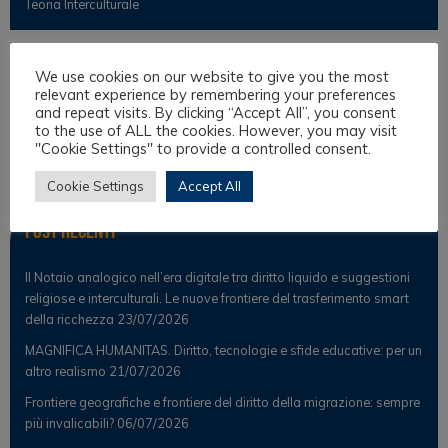
Teoria Interculturale
Osservatorio
We use cookies on our website to give you the most
relevant experience by remembering your preferences
and repeat visits. By clicking “Accept All”, you consent
Notizie
to the use of ALL the cookies. However, you may visit
"Cookie Settings" to provide a controlled consent.
Osservatorio Scientifico
Cookie Settings
Accept All
Post Recenti
Il Notaio analogico nell’era digitale tra diritto liquido e suggestioni
religiose e interculturali. Le nuove frontiere del trasferimento smart
della ricchezza
23/07/2026
MAGNIFICA HUMANITAS. Diritto, tecnologie e sfide educative: per un
altro realismo
21/07/2026
Frontiere geografiche e frontiere del diritto della migrazione: sempre
più invalicabili?
06/07/2026