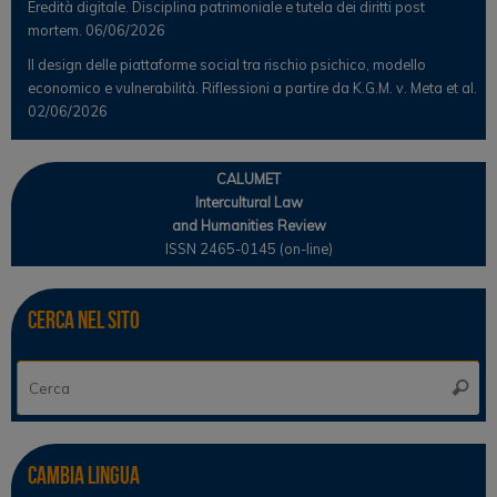
Eredità digitale. Disciplina patrimoniale e tutela dei diritti post
mortem.
06/06/2026
Il design delle piattaforme social tra rischio psichico, modello
economico e vulnerabilità. Riflessioni a partire da K.G.M. v. Meta et al.
02/06/2026
CALUMET
Intercultural Law
and Humanities Review
ISSN 2465-0145 (on-line)
Cerca nel sito
Ce
Cerca
Cambia lingua